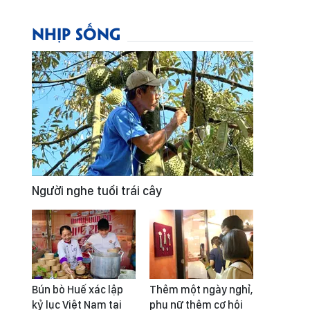
NHỊP SỐNG
Người nghe tuổi trái cây
Bún bò Huế xác lập
Thêm một ngày nghỉ,
kỷ lục Việt Nam tại
phụ nữ thêm cơ hội