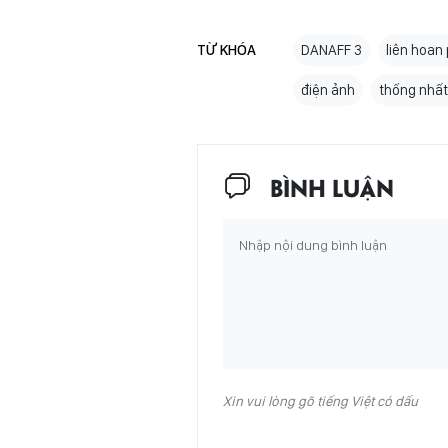
TỪ KHÓA
DANAFF 3
liên hoan
điện ảnh
thống nhất
BÌNH LUẬN
Xin vui lòng gõ tiếng Việt có dấu