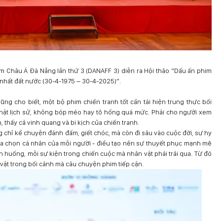
m Châu Á Đà Nẵng lần thứ 3 (DANAFF 3) diễn ra Hội thảo “Dấu ấn phim
 nhất đất nước (30-4-1975 – 30-4-2025)”.
Dũng cho biết, một bộ phim chiến tranh tốt cần tái hiện trung thực bối
thật lịch sử, không bóp méo hay tô hồng quá mức. Phải cho người xem
, thấy cả vinh quang và bi kịch của chiến tranh.
 chỉ kể chuyện đánh đấm, giết chóc, mà còn đi sâu vào cuộc đời, sự hy
ựa chọn cá nhân của mỗi người - điều tạo nên sự thuyết phục mạnh mẽ
nh huống, mỗi sự kiện trong chiến cuộc mà nhân vật phải trải qua. Từ đó
vật trong bối cảnh mà câu chuyện phim tiếp cận.