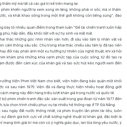
thẩm mỹ mà tất cả các giá trị kể trên mang lại.
là phim khiến người ta xem xong im lặng, không phải vì sốc, mà vì thấm.
ước, và khát khao sống trong một thế giới không còn tiếng súng”, đạo
 bày tỏ nhiều quan điểm trong tham luận “Đề tài chiến tranh luôn hấp
 phú, hấp dẫn, đầy khốc liệt với sự hy sinh và mất mát.
ai thác những góc nhìn nhân văn hơn, đi sâu vào tâm lý nhân vật và
ìn cảm thông sâu sắc. Chú trọng khai thác chiều sâu tâm lý đã tạo nên
thay đổi này phản ánh một xu hướng tự nhiên của nghệ thuật, khi xã hội
him khám phá những khía cạnh phức tạp của cuộc sống, từ đó tạo ra
chạm được đến cảm xúc của khán giả và tạo sức hút kéo người xem đến
 trưởng Viện
P
him Việt Nam cho biết, viện hiện đang bảo quản một khối
ước và sau năm 1975. Viện đã và đang thực hiện nhiều hoạt động giới
cách mạng này đến hàng triệu lượt khán giả trong nước và quốc tế.
22 bộ phim chiến tranh đặc sắc sản xuất trong giai đoạn từ năm 1977 đến
ược lựa chọn trình chiếu phục vụ tại nhiều hệ thống rạp ở TP Đà Nẵng.
 sau ngày đất nước thống nhất, cả phim truyện lẫn phim tài liệu, luôn
ự đánh giá tích cực về chất lượng nghệ thuật từ khán giả, đặc biệt là
 mang tính giải trí mà còn có ý nghĩa giáo dục, lan tỏa lòng yêu nước, ý