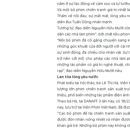
nằm ở sự tác động về cảm xúc và tư tưởng 
Và một bộ phim chiến tranh giá trị nhất 
Thấm về nỗi đau, sự mất mát, lòng yêu n
diễn Bùi Tuấn Dũng nhấn mạnh.
Tương tự, đạo diễn Nguyễn Hữu Mười cũng
dẫn các nhà làm phim”; bởi chất liệu phong
"Mỗi bộ phim đã cố gắng chuyển sang kh
những góc khuất của đời người với cái nh
sự sinh động, đa chiều cho nhân vật. Sự 
trở nên cởi mở, cho phép các nhà làm p
những tác phẩm có giá trị nghệ thuật, 
rạp", đạo diễn Nguyễn Hữu Mười nêu.
Lan tỏa lòng yêu nước
Phát biểu tại hội thảo, bà Lê Thị Hà, Viện
lượng lớn phim chiến tranh sản xuất tr
thiệu, phổ biến những tác phẩm điện ảnh 
Theo bà Hà, tại DANAFF 3 lần này, có 18/
nay, lưu trữ tại Viện Phim Việt Nam, đã đ
“Các bộ phim đề tài chiến tranh sản xuất
được đón nhận nồng nhiệt và nhận được s
khán giả trẻ. Những bộ phim này không chỉ