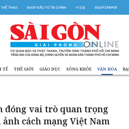
 THỂ THAO
SGGP ĐẦU TƯ TÀI CHÍNH
中文版
SGGP EPAPER
H TẾ
THẾ GIỚI
GIÁO DỤC
SỐNG KHỎE
VĂN HÓA
BẠ
 đóng vai trò quan trọng
ện ảnh cách mạng Việt Nam