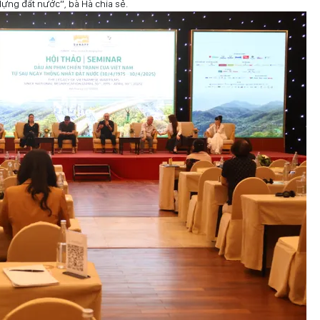
dựng đất nước”, bà Hà chia sẻ.