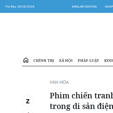
Thứ Bảy, 08/08/2026
ENGLISH EDITION
SGGP
CHÍNH TRỊ
XÃ HỘI
PHÁP LUẬT
KIN
VĂN HÓA
Phim chiến tranh
trong di sản đi