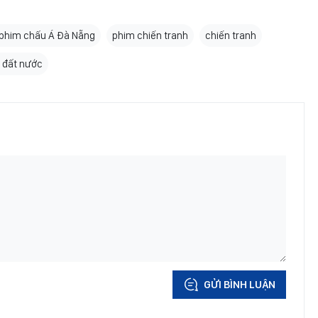
 phim chấu Á Đà Nẵng
phim chiến tranh
chiến tranh
 đất nước
GỬI BÌNH LUẬN