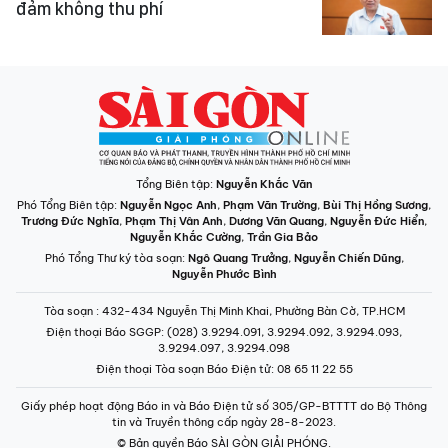
đảm không thu phí
Tổng Biên tập:
Nguyễn Khắc Văn
Phó Tổng Biên tập:
Nguyễn Ngọc Anh
,
Phạm Văn Trường
,
Bùi Thị Hồng Sương
,
Trương Đức Nghĩa
,
Phạm Thị Vân Anh
,
Dương Văn Quang
,
Nguyễn Đức Hiển
,
Nguyễn Khắc Cường
,
Trần Gia Bảo
Phó Tổng Thư ký tòa soạn:
Ngô Quang Trưởng
,
Nguyễn Chiến Dũng
,
Nguyễn Phước Bình
Tòa soạn
: 432-434 Nguyễn Thị Minh Khai, Phường Bàn Cờ, TP.HCM
Điện thoại Báo SGGP
: (028) 3.9294.091, 3.9294.092, 3.9294.093,
3.9294.097, 3.9294.098
Điện thoại Tòa soạn Báo Điện tử
: 08 65 11 22 55
Giấy phép hoạt động Báo in và Báo Điện tử số 305/GP-BTTTT do Bộ Thông
tin và Truyền thông cấp ngày 28-8-2023.
© Bản quyền Báo SÀI GÒN GIẢI PHÓNG.