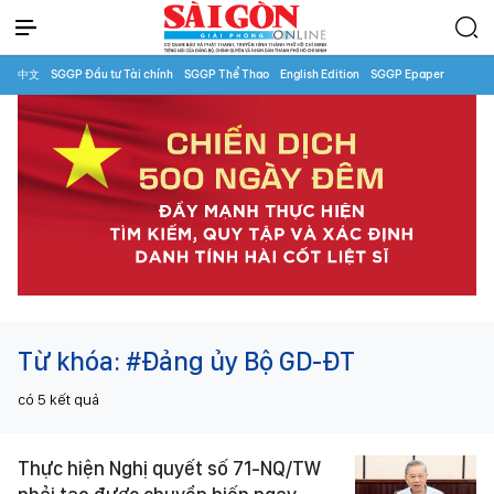
中文
SGGP Đầu tư Tài chính
SGGP Thể Thao
English Edition
SGGP Epaper
Từ khóa:
#Đảng ủy Bộ GD-ĐT
có
5
kết quả
Thực hiện Nghị quyết số 71-NQ/TW