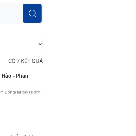
CÓ
7
KẾT QUẢ
h Hảo - Phan
 Đồng) lại xảy ra tình
.