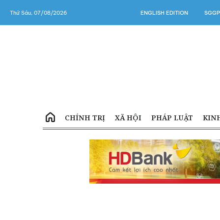
Thứ Sáu, 07/08/2026
ENGLISH EDITION
SGGP
CHÍNH TRỊ
XÃ HỘI
PHÁP LUẬT
KIN