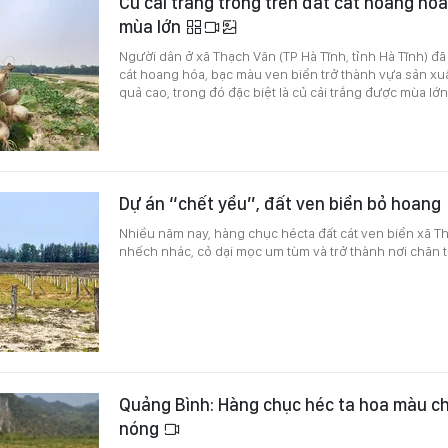
Củ cải trắng trồng trên đất cát hoang hó
mùa lớn
Người dân ở xã Thạch Văn (TP Hà Tĩnh, tỉnh Hà Tĩnh) đã 
cát hoang hóa, bạc màu ven biển trở thành vựa sản xuấ
quả cao, trong đó đặc biệt là củ cải trắng được mùa lớn
Dự án “chết yểu”, đất ven biển bỏ hoang
Nhiều năm nay, hàng chục hécta đất cát ven biển xã T
nhếch nhác, cỏ dại mọc um tùm và trở thành nơi chăn t
Quảng Bình: Hàng chục héc ta hoa màu ch
nóng