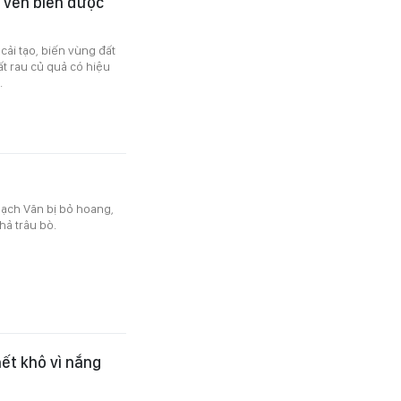
a ven biển được
cải tạo, biến vùng đất
t rau củ quả có hiệu
.
hạch Văn bị bỏ hoang,
hả trâu bò.
ết khô vì nắng