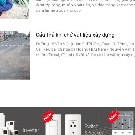
là mướp rồng, mướp Nhật Bản) về đảo trồng xen canh v
đem lại hiệu quả khá cao.
Cẩu thả khi chở vật liệu xây dựng
Đường Lê Văn Việt (quận 9, TPHCM, đoạn từ điểm giao
Oai, kéo dài tới ngã ba Hoàng Hữu Nam - Nguyễn Văn T
nhiều đất cát, đá sỏi rơi vãi từ các xe chở vật liệu xây 