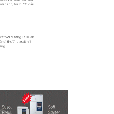
ới hành, tỏi, bước đầu
 cắt với đường Lã Xuân
ăng) thường xuất hiện
dựng.