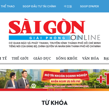
 THỂ THAO
SGGP ĐẦU TƯ TÀI CHÍNH
中文版
SGGP EPAPER
H TẾ
THẾ GIỚI
GIÁO DỤC
SỐNG KHỎE
VĂN HÓA
BẠ
TỪ KHÓA