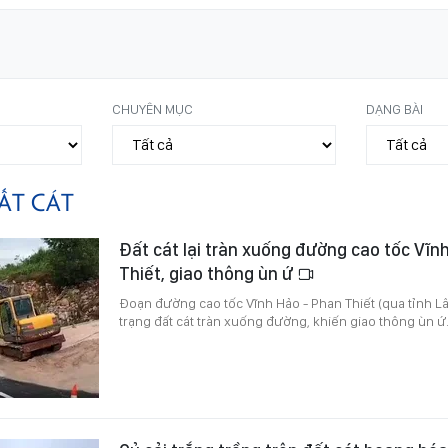
CHUYÊN MỤC
DẠNG BÀI
ẤT CÁT
Đất cát lại tràn xuống đường cao tốc Vĩn
Thiết, giao thông ùn ứ
Đoạn đường cao tốc Vĩnh Hảo - Phan Thiết (qua tỉnh Lâm
trạng đất cát tràn xuống đường, khiến giao thông ùn ứ