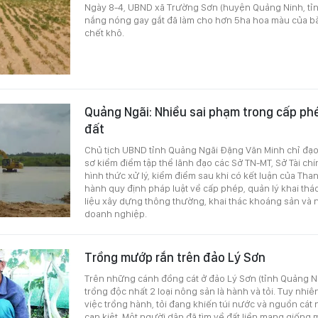
Ngày 8-4, UBND xã Trường Sơn (huyện Quảng Ninh, tỉn
nắng nóng gay gắt đã làm cho hơn 5ha hoa màu của bà
chết khô.
Quảng Ngãi: Nhiều sai phạm trong cấp phé
đất
Chủ tịch UBND tỉnh Quảng Ngãi Đặng Văn Minh chỉ đạo
sơ kiểm điểm tập thể lãnh đạo các Sở TN-MT, Sở Tài chí
hình thức xử lý, kiểm điểm sau khi có kết luận của Than
hành quy định pháp luật về cấp phép, quản lý khai thá
liệu xây dựng thông thường, khai thác khoáng sản và n
doanh nghiệp.
Trồng mướp rắn trên đảo Lý Sơn
Trên những cánh đồng cát ở đảo Lý Sơn (tỉnh Quảng Ng
trồng độc nhất 2 loại nông sản là hành và tỏi. Tuy nhi
việc trồng hành, tỏi đang khiến túi nước và nguồn cá
cạn kiệt. Một người dân đã tìm về đất liền mang giống