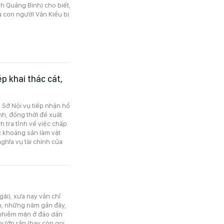
h Quảng Bình) cho biết,
 con người Vân Kiều bị
p khai thác cát,
 Sở Nội vụ tiếp nhận hồ
nh, đồng thời đề xuất
h tra tỉnh về việc chấp
c khoáng sản làm vật
ghĩa vụ tài chính của
ãi), xưa nay vẫn chỉ
ên, những năm gần đây,
t nhiễm mặn ở đảo dần
 mướp rắn (hay còn gọi