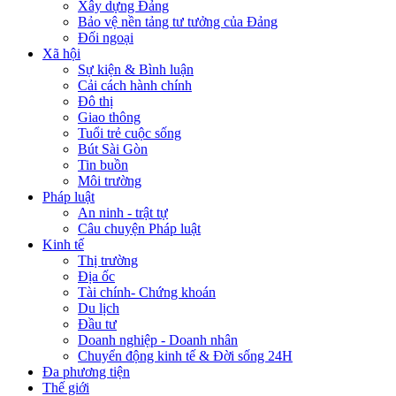
Xây dựng Đảng
Bảo vệ nền tảng tư tưởng của Đảng
Đối ngoại
Xã hội
Sự kiện & Bình luận
Cải cách hành chính
Đô thị
Giao thông
Tuổi trẻ cuộc sống
Bút Sài Gòn
Tin buồn
Môi trường
Pháp luật
An ninh - trật tự
Câu chuyện Pháp luật
Kinh tế
Thị trường
Địa ốc
Tài chính- Chứng khoán
Du lịch
Đầu tư
Doanh nghiệp - Doanh nhân
Chuyển động kinh tế & Đời sống 24H
Đa phương tiện
Thế giới