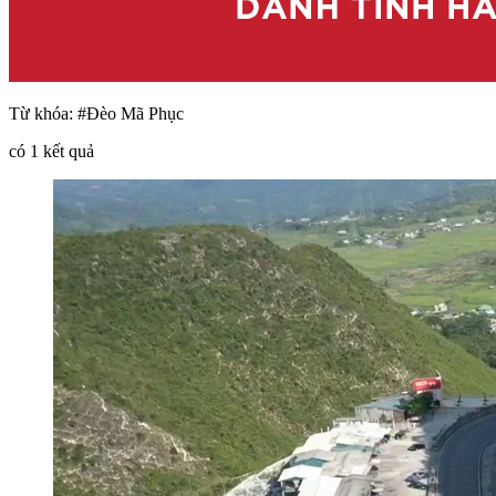
Từ khóa:
#Đèo Mã Phục
có
1
kết quả