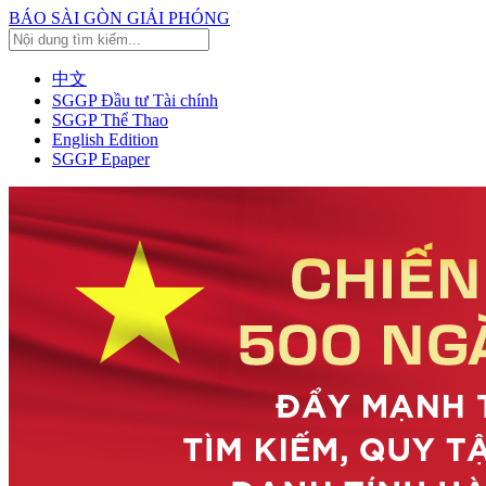
BÁO SÀI GÒN GIẢI PHÓNG
中文
SGGP Đầu tư Tài chính
SGGP Thể Thao
English Edition
SGGP Epaper