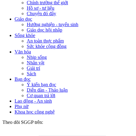
Chính trường thế giới
Hồ sơ - tư liệu
Chuyện đó đây
Giáo dục
Hướng nghiệp - tuyển sinh
Giáo dục hội nhập
Sống khỏe
An toàn thực phẩm
Sức khỏe cộng đồng
Văn hóa
Nhịp sống
Nhân vật
Giải trí
Sách
Bạn đọc
Ý kiến bạn đọc
Diễn đàn - Thảo luận
Cơ quan trả lời
Lao động - An sinh
Phụ nữ
Khoa học công nghệ
Theo dõi SGGP trên: