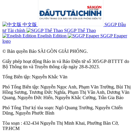
中文版
SGGP Đầu
tư Tài chính
SGGP Thể Thao
English Edition
SGGP Epaper
logo
© Bản quyền Báo SÀI GÒN GIẢI PHÓNG.
Giấy phép hoạt động Báo in và Báo Điện tử số 305/GP-BTTTT do
Bộ Thông tin và Truyền thông cấp ngày 28-8-2023.
Tổng Biên tập:
Nguyễn Khắc Văn
Phó Tổng Biên tập:
Nguyễn Ngọc Anh
,
Phạm Văn Trường
,
Bùi Thị
Hồng Sương
,
Trương Đức Nghĩa
,
Phạm Thị Vân Anh
,
Dương Văn
Quang
,
Nguyễn Đức Hiển
,
Nguyễn Khắc Cường
,
Trần Gia Bảo
Phó Tổng Thư ký tòa soạn:
Ngô Quang Trưởng
,
Nguyễn Chiến
Dũng
,
Nguyễn Phước Bình
Tòa soạn : 432-434 Nguyễn Thị Minh Khai, Phường Bàn Cờ,
TP.HCM