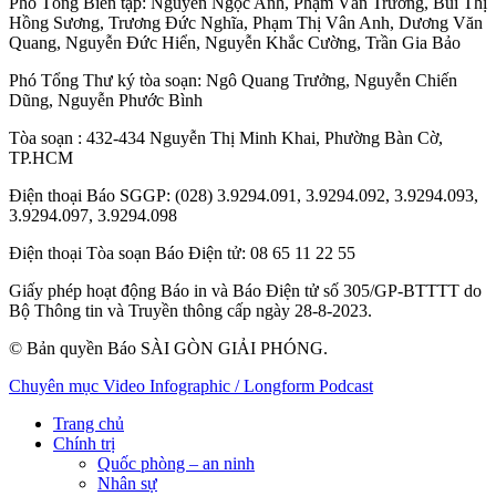
Phó Tổng Biên tập:
Nguyễn Ngọc Anh
,
Phạm Văn Trường
,
Bùi Thị
Hồng Sương
,
Trương Đức Nghĩa
,
Phạm Thị Vân Anh
,
Dương Văn
Quang
,
Nguyễn Đức Hiển
,
Nguyễn Khắc Cường
,
Trần Gia Bảo
Phó Tổng Thư ký tòa soạn:
Ngô Quang Trưởng
,
Nguyễn Chiến
Dũng
,
Nguyễn Phước Bình
Tòa soạn
: 432-434 Nguyễn Thị Minh Khai, Phường Bàn Cờ,
TP.HCM
Điện thoại Báo SGGP
: (028) 3.9294.091, 3.9294.092, 3.9294.093,
3.9294.097, 3.9294.098
Điện thoại Tòa soạn Báo Điện tử
: 08 65 11 22 55
Giấy phép hoạt động Báo in và Báo Điện tử số 305/GP-BTTTT do
Bộ Thông tin và Truyền thông cấp ngày 28-8-2023.
© Bản quyền Báo SÀI GÒN GIẢI PHÓNG.
Chuyên mục
Video
Infographic / Longform
Podcast
Trang chủ
Chính trị
Quốc phòng – an ninh
Nhân sự