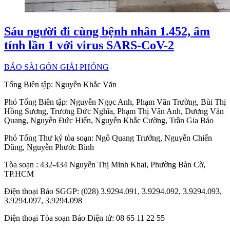
Sáu người đi cùng bệnh nhân 1.452, âm
tính lần 1 với virus SARS-CoV-2
BÁO SÀI GÒN GIẢI PHÓNG
Tổng Biên tập:
Nguyễn Khắc Văn
Phó Tổng Biên tập:
Nguyễn Ngọc Anh
,
Phạm Văn Trường
,
Bùi Thị
Hồng Sương
,
Trương Đức Nghĩa
,
Phạm Thị Vân Anh
,
Dương Văn
Quang
,
Nguyễn Đức Hiển
,
Nguyễn Khắc Cường
,
Trần Gia Bảo
Phó Tổng Thư ký tòa soạn:
Ngô Quang Trưởng
,
Nguyễn Chiến
Dũng
,
Nguyễn Phước Bình
Tòa soạn
: 432-434 Nguyễn Thị Minh Khai, Phường Bàn Cờ,
TP.HCM
Điện thoại Báo SGGP
: (028) 3.9294.091, 3.9294.092, 3.9294.093,
3.9294.097, 3.9294.098
Điện thoại Tòa soạn Báo Điện tử
: 08 65 11 22 55