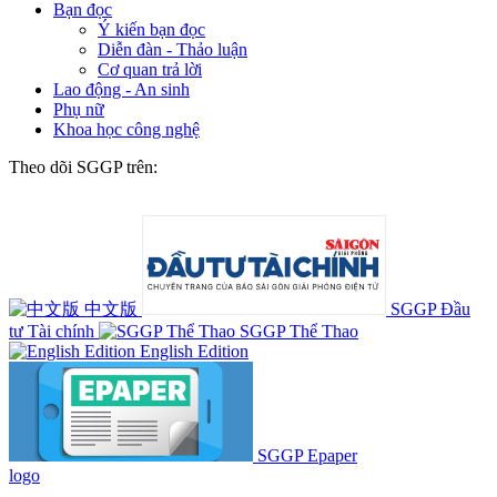
Bạn đọc
Ý kiến bạn đọc
Diễn đàn - Thảo luận
Cơ quan trả lời
Lao động - An sinh
Phụ nữ
Khoa học công nghệ
Theo dõi SGGP trên:
中文版
SGGP Đầu
tư Tài chính
SGGP Thể Thao
English Edition
SGGP Epaper
logo