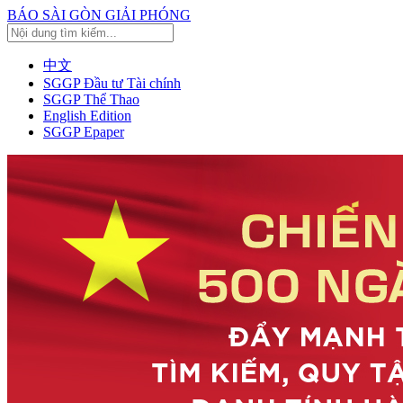
BÁO SÀI GÒN GIẢI PHÓNG
中文
SGGP Đầu tư Tài chính
SGGP Thể Thao
English Edition
SGGP Epaper