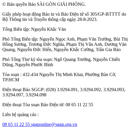
© Bản quyền Báo SÀI GÒN GIẢI PHÓNG.
Giấy phép hoạt động Báo in và Báo Điện tử số 305/GP-BTTTT do
Bộ Thông tin và Truyền thông cấp ngày 28-8-2023.
Tổng Biên tập:
Nguyễn Khắc Văn
Phó Tổng Biên tập:
Nguyễn Ngọc Anh
,
Phạm Văn Trường
,
Bùi Thị
Hồng Sương
,
Trương Đức Nghĩa
,
Phạm Thị Vân Anh
,
Dương Văn
Quang
,
Nguyễn Đức Hiển
,
Nguyễn Khắc Cường
,
Trần Gia Bảo
Phó Tổng Thư ký tòa soạn:
Ngô Quang Trưởng
,
Nguyễn Chiến
Dũng
,
Nguyễn Phước Bình
Tòa soạn : 432-434 Nguyễn Thị Minh Khai, Phường Bàn Cờ,
TP.HCM
Điện thoại Báo SGGP: (028) 3.9294.091, 3.9294.092, 3.9294.093,
3.9294.097, 3.9294.098
Điện thoại Tòa soạn Báo Điện tử: 08 65 11 22 55
Liên hệ quảng cáo :
08 65 11 22 55
sggponline@sggp.org.vn