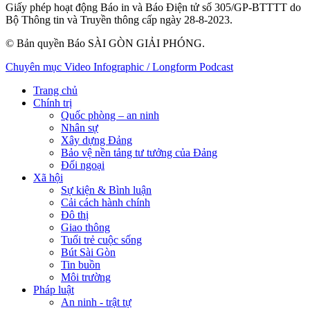
Giấy phép hoạt động Báo in và Báo Điện tử số 305/GP-BTTTT do
Bộ Thông tin và Truyền thông cấp ngày 28-8-2023.
© Bản quyền Báo SÀI GÒN GIẢI PHÓNG.
Chuyên mục
Video
Infographic / Longform
Podcast
Trang chủ
Chính trị
Quốc phòng – an ninh
Nhân sự
Xây dựng Đảng
Bảo vệ nền tảng tư tưởng của Đảng
Đối ngoại
Xã hội
Sự kiện & Bình luận
Cải cách hành chính
Đô thị
Giao thông
Tuổi trẻ cuộc sống
Bút Sài Gòn
Tin buồn
Môi trường
Pháp luật
An ninh - trật tự