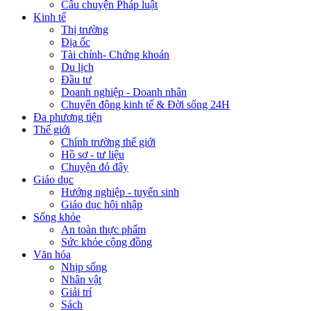
Câu chuyện Pháp luật
Kinh tế
Thị trường
Địa ốc
Tài chính- Chứng khoán
Du lịch
Đầu tư
Doanh nghiệp - Doanh nhân
Chuyển động kinh tế & Đời sống 24H
Đa phương tiện
Thế giới
Chính trường thế giới
Hồ sơ - tư liệu
Chuyện đó đây
Giáo dục
Hướng nghiệp - tuyển sinh
Giáo dục hội nhập
Sống khỏe
An toàn thực phẩm
Sức khỏe cộng đồng
Văn hóa
Nhịp sống
Nhân vật
Giải trí
Sách