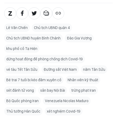
Lê Văn Chiến
Chủ tịch UBND quận 4
Chủ tịch UBND huyện Bình Chánh
Đào Gia Vượng
khu phố cổ Tạ Hiện
dừng hoạt động để phòng chống dịch Covid-19
vé tàu Tết Tân Sửu
Đường sắt Việt Nam
năm Tân Sửu
Bé trai 7 tuổi bị kéo đâm xuyên cổ
Nhân viên kỹ thuật
sét đánh tử vong
sân bay Nội Bài
trừng phạt Iran
Bộ Quốc phòng Iran
Venezuela Nicolas Maduro
Thủ tướng Hàn Quốc
xét nghiệm Covid-19