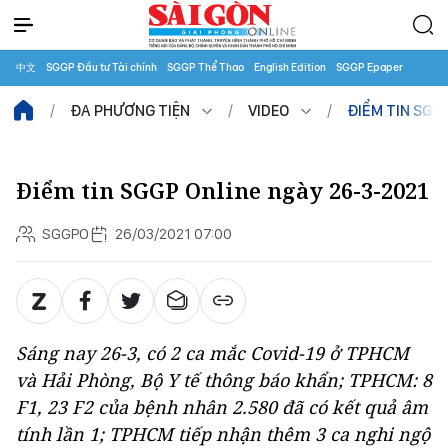
中文
SGGP Đầu tư Tài chính
SGGP Thể Thao
English Edition
SGGP Epaper
ĐA PHƯƠNG TIỆN
VIDEO
ĐIỂM TIN SGG
Điểm tin SGGP Online ngày 26-3-2021
SGGPO
26/03/2021 07:00
Sáng nay 26-3, có 2 ca mắc Covid-19 ở TPHCM
và Hải Phòng, Bộ Y tế thông báo khẩn; TPHCM: 8
F1, 23 F2 của bệnh nhân 2.580 đã có kết quả âm
tính lần 1; TPHCM tiếp nhận thêm 3 ca nghi ngộ