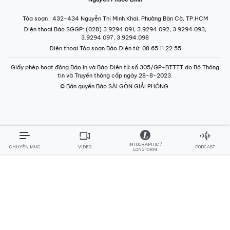
Tòa soạn
: 432-434 Nguyễn Thị Minh Khai, Phường Bàn Cờ, TP.HCM
Điện thoại Báo SGGP
: (028) 3.9294.091, 3.9294.092, 3.9294.093,
3.9294.097, 3.9294.098
Điện thoại Tòa soạn Báo Điện tử
: 08 65 11 22 55
Giấy phép hoạt động Báo in và Báo Điện tử số 305/GP-BTTTT do Bộ Thông
tin và Truyền thông cấp ngày 28-8-2023.
© Bản quyền Báo SÀI GÒN GIẢI PHÓNG.
INFOGRAPHIC /
CHUYÊN MỤC
VIDEO
PODCAST
LONGFORM