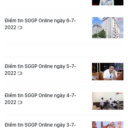
Điểm tin SGGP Online ngày 6-7-
2022
Điểm tin SGGP Online ngày 5-7-
2022
Điểm tin SGGP Online ngày 4-7-
2022
Điểm tin SGGP Online ngày 3-7-