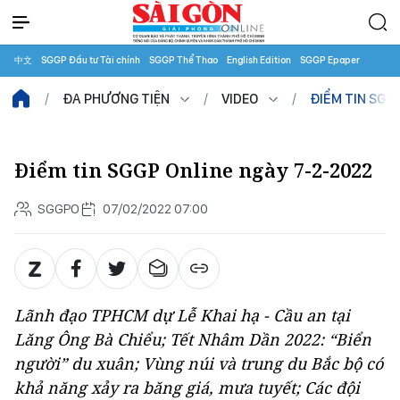
中文
SGGP Đầu tư Tài chính
SGGP Thể Thao
English Edition
SGGP Epaper
ĐA PHƯƠNG TIỆN
VIDEO
ĐIỂM TIN SGG
Điểm tin SGGP Online ngày 7-2-2022
SGGPO
07/02/2022 07:00
Lãnh đạo TPHCM dự Lễ Khai hạ - Cầu an tại
Lăng Ông Bà Chiểu; Tết Nhâm Dần 2022: “Biển
người” du xuân; Vùng núi và trung du Bắc bộ có
khả năng xảy ra băng giá, mưa tuyết; Các đội