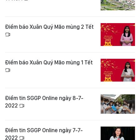
Điểm báo Xuân Quý Mão mùng 2 Tết
Điểm báo Xuân Quý Mão mùng 1 Tết
Điểm tin SGGP Online ngày 8-7-
2022
Điểm tin SGGP Online ngày 7-7-
2022