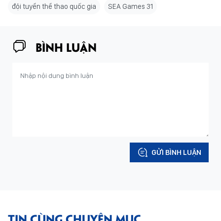
đội tuyển thể thao quốc gia
SEA Games 31
BÌNH LUẬN
GỬI BÌNH LUẬN
TIN CÙNG CHUYÊN MỤC