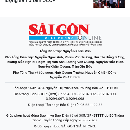
lượng sản phẩm OCOP
Tổng Biên tập:
Nguyễn Khắc Văn
Phó Tổng Biên tập:
Nguyễn Ngọc Anh
,
Phạm Văn Trường
,
Bùi Thị Hồng Sương
,
Trương Đức Nghĩa
,
Phạm Thị Vân Anh
,
Dương Văn Quang
,
Nguyễn Đức Hiển
,
Nguyễn Khắc Cường
,
Trần Gia Bảo
Phó Tổng Thư ký tòa soạn:
Ngô Quang Trưởng
,
Nguyễn Chiến Dũng
,
Nguyễn Phước Bình
Tòa soạn
: 432-434 Nguyễn Thị Minh Khai, Phường Bàn Cờ, TP.HCM
Điện thoại Báo SGGP
: (028) 3.9294.091, 3.9294.092, 3.9294.093,
3.9294.097, 3.9294.098
Điện thoại Tòa soạn Báo Điện tử
: 08 65 11 22 55
Giấy phép hoạt động Báo in và Báo Điện tử số 305/GP-BTTTT do Bộ Thông
tin và Truyền thông cấp ngày 28-8-2023.
© Bản quyền Báo SÀI GÒN GIẢI PHÓNG.