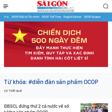
中文
SGGP Đầu tư Tài chính
SGGP Thể Thao
English Edition
SGGP Epaper
Từ khóa:
#diễn đàn sản phẩm OCOP
có
1
kết quả
ĐBSCL đứng thứ 2 cả nước về số