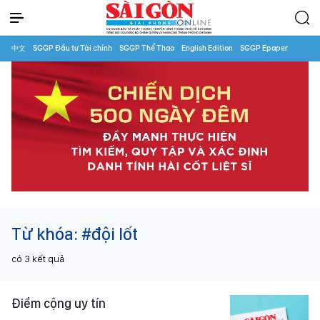
中文
SGGP Đầu tư Tài chính
SGGP Thể Thao
English Edition
SGGP Epaper
Từ khóa:
#đội lốt
có
3
kết quả
Điểm cộng uy tín