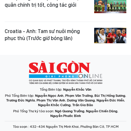
quân chính trị tốt, công tác giỏi
Croatia - Anh: Tam sư nuôi mộng
phục thù (Trước giờ bóng lăn)
Tổng Biên tập:
Nguyễn Khắc Văn
Phó Tổng Biên tập:
Nguyễn Ngọc Anh
,
Phạm Văn Trường
,
Bùi Thị Hồng Sương
,
Trương Đức Nghĩa
,
Phạm Thị Vân Anh
,
Dương Văn Quang
,
Nguyễn Đức Hiển
,
Nguyễn Khắc Cường
,
Trần Gia Bảo
Phó Tổng Thư ký tòa soạn:
Ngô Quang Trưởng
,
Nguyễn Chiến Dũng
,
Nguyễn Phước Bình
Tòa soạn
: 432-434 Nguyễn Thị Minh Khai, Phường Bàn Cờ, TP.HCM