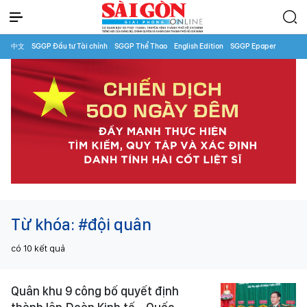
中文
SGGP Đầu tư Tài chính
SGGP Thể Thao
English Edition
SGGP Epaper
Từ khóa:
#đội quân
có
10
kết quả
Quân khu 9 công bố quyết định