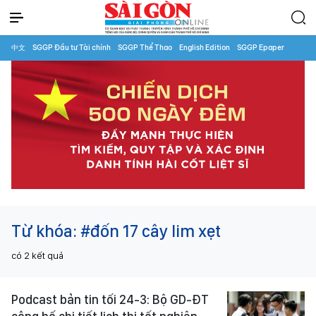
中文
SGGP Đầu tư Tài chính
SGGP Thể Thao
English Edition
SGGP Epaper
Từ khóa:
#đốn 17 cây lim xẹt
có
2
kết quả
Podcast bản tin tối 24-3: Bộ GD-ĐT