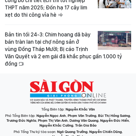
công bố chi tiết lịch thi tốt nghiệp
THPT năm 2025; Đốn hạ 17 cây lim
xẹt do thi công vỉa hè
Bản tin tối 24-3: Chim hoang dã bày
bán tràn lan tại chợ nông sản ở
vùng Đồng Tháp Mười; Bị cáo Trịnh
Văn Quyết và 2 em gái đã khắc phục gần 1.000 tỷ
đồng
Tổng Biên tập:
Nguyễn Khắc Văn
Phó Tổng Biên tập:
Nguyễn Ngọc Anh
,
Phạm Văn Trường
,
Bùi Thị Hồng Sương
,
Trương Đức Nghĩa
,
Phạm Thị Vân Anh
,
Dương Văn Quang
,
Nguyễn Đức Hiển
,
Nguyễn Khắc Cường
,
Trần Gia Bảo
Phó Tổng Thư ký tòa soạn:
Ngô Quang Trưởng
,
Nguyễn Chiến Dũng
,