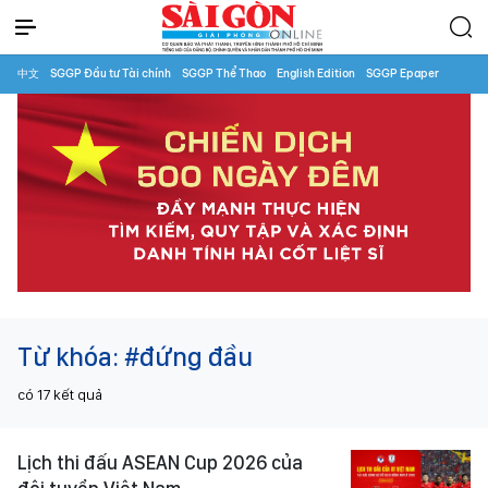
中文
SGGP Đầu tư Tài chính
SGGP Thể Thao
English Edition
SGGP Epaper
Từ khóa:
#đứng đầu
có
17
kết quả
Lịch thi đấu ASEAN Cup 2026 của