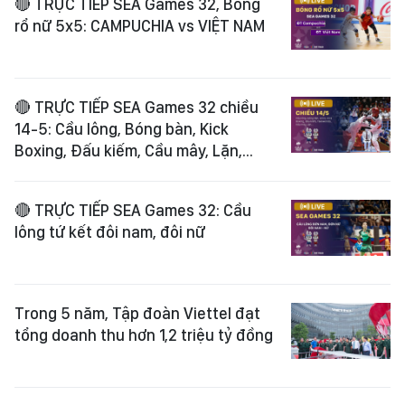
🔴 TRỰC TIẾP SEA Games 32, Bóng
rổ nữ 5x5: CAMPUCHIA vs VIỆT NAM
🔴 TRỰC TIẾP SEA Games 32 chiều
14-5: Cầu lông, Bóng bàn, Kick
Boxing, Đấu kiếm, Cầu mây, Lặn,...
🔴 TRỰC TIẾP SEA Games 32: Cầu
lông tứ kết đôi nam, đôi nữ
Trong 5 năm, Tập đoàn Viettel đạt
tổng doanh thu hơn 1,2 triệu tỷ đồng