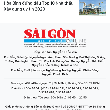
Hòa Bình đứng đầu Top 10 Nhà thầu
Xây dựng uy tín 2020
Tổng Biên tập:
Nguyễn Khắc Văn
Phó Tổng Biên tập:
Nguyễn Ngọc Anh
,
Phạm Văn Trường
,
Bùi Thị Hồng Sương
,
Trương Đức Nghĩa
,
Phạm Thị Vân Anh
,
Dương Văn Quang
,
Nguyễn Đức Hiển
,
Nguyễn Khắc Cường
,
Trần Gia Bảo
Phó Tổng Thư ký tòa soạn:
Ngô Quang Trưởng
,
Nguyễn Chiến Dũng
,
Nguyễn Phước Bình
Tòa soạn
: 432-434 Nguyễn Thị Minh Khai, Phường Bàn Cờ, TP.HCM
Điện thoại Báo SGGP
: (028) 3.9294.091, 3.9294.092, 3.9294.093,
3.9294.097, 3.9294.098
Điện thoại Tòa soạn Báo Điện tử
: 08 65 11 22 55
Giấy phép hoạt động Báo in và Báo Điện tử số 305/GP-BTTTT do Bộ Thông