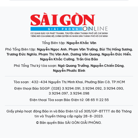
Phó Tổng Thư ký tòa soạn:
Ngô Quang Trưởng
,
Nguyễn Chiến Dũng
,
Nguyễn Phước Bình
Tòa soạn
: 432-434 Nguyễn Thị Minh Khai, Phường Bàn Cờ, TP.HCM
Điện thoại Báo SGGP
: (028) 3.9294.091, 3.9294.092, 3.9294.093,
3.9294.097, 3.9294.098
Điện thoại Tòa soạn Báo Điện tử
: 08 65 11 22 55
Giấy phép hoạt động Báo in và Báo Điện tử số 305/GP-BTTTT do Bộ Thông
tin và Truyền thông cấp ngày 28-8-2023.
© Bản quyền Báo SÀI GÒN GIẢI PHÓNG.
INFOGRAPHIC /
CHUYÊN MỤC
VIDEO
PODCAST
LONGFORM