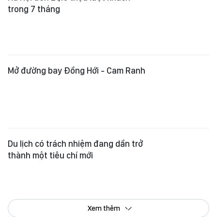
Du lịch có trách nhiệm đang dần trở
thành một tiêu chí mới
Xem thêm
Tổng Biên tập:
Nguyễn Khắc Văn
Phó Tổng Biên tập:
Nguyễn Ngọc Anh
,
Phạm Văn Trường
,
Bùi Thị Hồng Sương
,
Trương Đức Nghĩa
,
Phạm Thị Vân Anh
,
Dương Văn Quang
,
Nguyễn Đức Hiển
,
Nguyễn Khắc Cường
,
Trần Gia Bảo