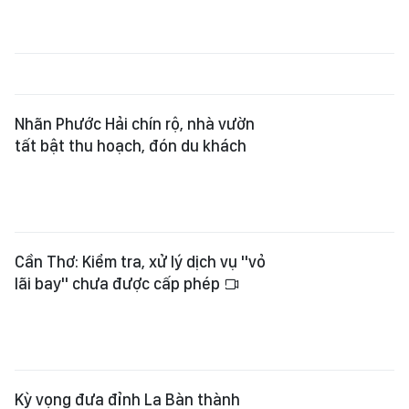
Nhãn Phước Hải chín rộ, nhà vườn
tất bật thu hoạch, đón du khách
Cần Thơ: Kiểm tra, xử lý dịch vụ "vỏ
lãi bay" chưa được cấp phép
Kỳ vọng đưa đỉnh La Bàn thành
điểm bay dù lượn tầm quốc gia
Giao lưu nghệ thuật văn hóa Chăm