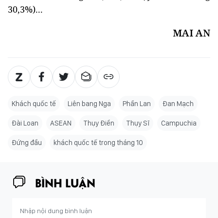
30,3%)...
MAI AN
Khách quốc tế
Liên bang Nga
Phần Lan
Đan Mạch
Đài Loan
ASEAN
Thụy Điển
Thụy Sĩ
Campuchia
Đứng đầu
khách quốc tế trong tháng 10
BÌNH LUẬN