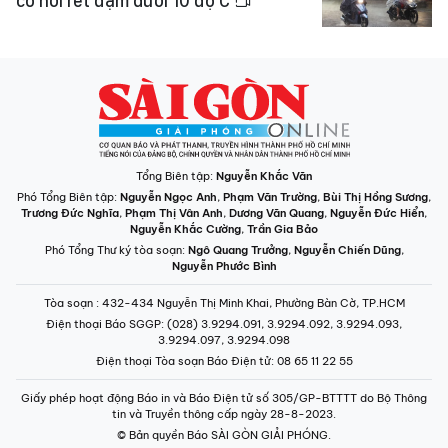
có nơi rét đậm dưới 10 độ C
Tổng Biên tập:
Nguyễn Khắc Văn
Phó Tổng Biên tập:
Nguyễn Ngọc Anh
,
Phạm Văn Trường
,
Bùi Thị Hồng Sương
,
Trương Đức Nghĩa
,
Phạm Thị Vân Anh
,
Dương Văn Quang
,
Nguyễn Đức Hiển
,
Nguyễn Khắc Cường
,
Trần Gia Bảo
Phó Tổng Thư ký tòa soạn:
Ngô Quang Trưởng
,
Nguyễn Chiến Dũng
,
Nguyễn Phước Bình
Tòa soạn
: 432-434 Nguyễn Thị Minh Khai, Phường Bàn Cờ, TP.HCM
Điện thoại Báo SGGP
: (028) 3.9294.091, 3.9294.092, 3.9294.093,
3.9294.097, 3.9294.098
Điện thoại Tòa soạn Báo Điện tử
: 08 65 11 22 55
Giấy phép hoạt động Báo in và Báo Điện tử số 305/GP-BTTTT do Bộ Thông
tin và Truyền thông cấp ngày 28-8-2023.
© Bản quyền Báo SÀI GÒN GIẢI PHÓNG.