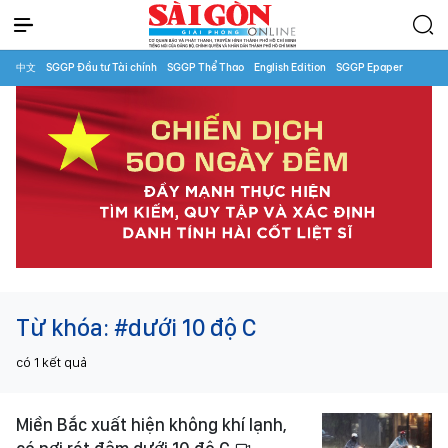
中文
SGGP Đầu tư Tài chính
SGGP Thể Thao
English Edition
SGGP Epaper
Từ khóa:
#dưới 10 độ C
có
1
kết quả
Miền Bắc xuất hiện không khí lạnh,