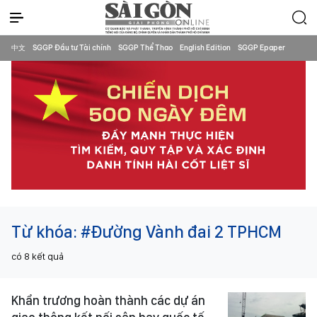
中文
SGGP Đầu tư Tài chính
SGGP Thể Thao
English Edition
SGGP Epaper
Từ khóa:
#Đường Vành đai 2 TPHCM
có
8
kết quả
Khẩn trương hoàn thành các dự án