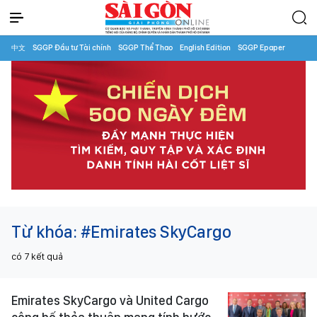
中文
SGGP Đầu tư Tài chính
SGGP Thể Thao
English Edition
SGGP Epaper
Từ khóa:
#Emirates SkyCargo
có
7
kết quả
Emirates SkyCargo và United Cargo