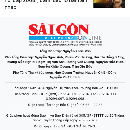
hồi đáp 2008", đánh dấu 15 năm âm
nhạc
Tổng Biên tập:
Nguyễn Khắc Văn
Phó Tổng Biên tập:
Nguyễn Ngọc Anh
,
Phạm Văn Trường
,
Bùi Thị Hồng Sương
,
Trương Đức Nghĩa
,
Phạm Thị Vân Anh
,
Dương Văn Quang
,
Nguyễn Đức Hiển
,
Nguyễn Khắc Cường
,
Trần Gia Bảo
Phó Tổng Thư ký tòa soạn:
Ngô Quang Trưởng
,
Nguyễn Chiến Dũng
,
Nguyễn Phước Bình
Tòa soạn
: 432-434 Nguyễn Thị Minh Khai, Phường Bàn Cờ, TP.HCM
Điện thoại Báo SGGP
: (028) 3.9294.091, 3.9294.092, 3.9294.093,
3.9294.097, 3.9294.098
Điện thoại Tòa soạn Báo Điện tử
: 08 65 11 22 55
Giấy phép hoạt động Báo in và Báo Điện tử số 305/GP-BTTTT do Bộ Thông
tin và Truyền thông cấp ngày 28-8-2023.
© Bản quyền Báo SÀI GÒN GIẢI PHÓNG.