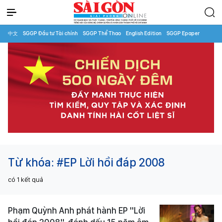
中文
SGGP Đầu tư Tài chính
SGGP Thể Thao
English Edition
SGGP Epaper
Từ khóa:
#EP Lời hồi đáp 2008
có
1
kết quả
Phạm Quỳnh Anh phát hành EP "Lời