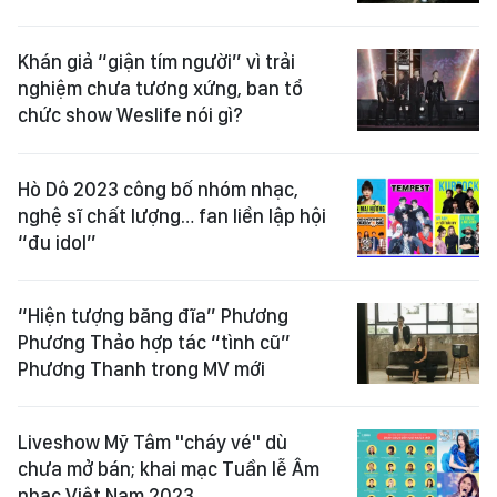
Khán giả “giận tím người” vì trải
nghiệm chưa tương xứng, ban tổ
chức show Weslife nói gì?
Hò Dô 2023 công bố nhóm nhạc,
nghệ sĩ chất lượng… fan liền lập hội
“đu idol”
“Hiện tượng băng đĩa” Phương
Phương Thảo hợp tác “tình cũ”
Phương Thanh trong MV mới
Liveshow Mỹ Tâm "cháy vé" dù
chưa mở bán; khai mạc Tuần lễ Âm
nhạc Việt Nam 2023