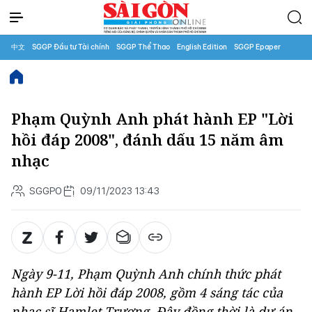
中文
SGGP Đầu tư Tài chính
SGGP Thể Thao
English Edition
SGGP Epaper
Phạm Quỳnh Anh phát hành EP "Lời
hồi đáp 2008", đánh dấu 15 năm âm
nhạc
SGGPO
09/11/2023 13:43
Ngày 9-11, Phạm Quỳnh Anh chính thức phát
hành EP
Lời hồi đáp 2008
, gồm 4 sáng tác của
nhạc sĩ Hamlet Trương. Đây đồng thời là dự án