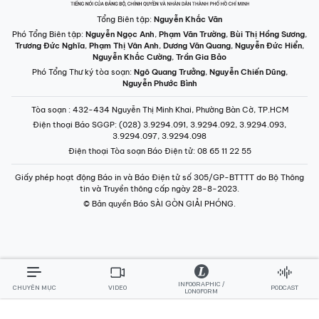
Tổng Biên tập:
Nguyễn Khắc Văn
Phó Tổng Biên tập:
Nguyễn Ngọc Anh
,
Phạm Văn Trường
,
Bùi Thị Hồng Sương
,
Trương Đức Nghĩa
,
Phạm Thị Vân Anh
,
Dương Văn Quang
,
Nguyễn Đức Hiển
,
Nguyễn Khắc Cường
,
Trần Gia Bảo
Phó Tổng Thư ký tòa soạn:
Ngô Quang Trưởng
,
Nguyễn Chiến Dũng
,
Nguyễn Phước Bình
Tòa soạn
: 432-434 Nguyễn Thị Minh Khai, Phường Bàn Cờ, TP.HCM
Điện thoại Báo SGGP
: (028) 3.9294.091, 3.9294.092, 3.9294.093,
3.9294.097, 3.9294.098
Điện thoại Tòa soạn Báo Điện tử
: 08 65 11 22 55
Giấy phép hoạt động Báo in và Báo Điện tử số 305/GP-BTTTT do Bộ Thông
tin và Truyền thông cấp ngày 28-8-2023.
© Bản quyền Báo SÀI GÒN GIẢI PHÓNG.
INFOGRAPHIC /
CHUYÊN MỤC
VIDEO
PODCAST
LONGFORM