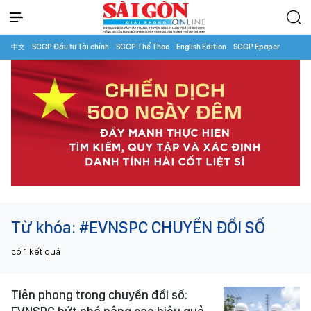
中文
SGGP Đầu tư Tài chính
SGGP Thể Thao
English Edition
SGGP Epaper
Từ khóa:
#EVNSPC CHUYỂN ĐỔI SỐ
có
1
kết quả
Tiên phong trong chuyển đổi số: