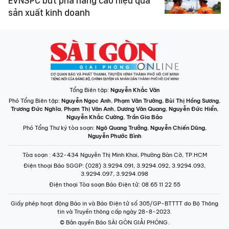
EVNSPC bứt phá nâng cao hiệu quả
sản xuất kinh doanh
Tổng Biên tập:
Nguyễn Khắc Văn
Phó Tổng Biên tập:
Nguyễn Ngọc Anh
,
Phạm Văn Trường
,
Bùi Thị Hồng Sương
,
Trương Đức Nghĩa
,
Phạm Thị Vân Anh
,
Dương Văn Quang
,
Nguyễn Đức Hiển
,
Nguyễn Khắc Cường
,
Trần Gia Bảo
Phó Tổng Thư ký tòa soạn:
Ngô Quang Trưởng
,
Nguyễn Chiến Dũng
,
Nguyễn Phước Bình
Tòa soạn
: 432-434 Nguyễn Thị Minh Khai, Phường Bàn Cờ, TP.HCM
Điện thoại Báo SGGP
: (028) 3.9294.091, 3.9294.092, 3.9294.093,
3.9294.097, 3.9294.098
Điện thoại Tòa soạn Báo Điện tử
: 08 65 11 22 55
Giấy phép hoạt động Báo in và Báo Điện tử số 305/GP-BTTTT do Bộ Thông
tin và Truyền thông cấp ngày 28-8-2023.
© Bản quyền Báo SÀI GÒN GIẢI PHÓNG.