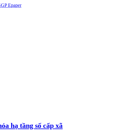
GP Epaper
óa hạ tầng số cấp xã