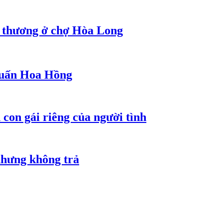
g thương ở chợ Hòa Long
 Huấn Hoa Hồng
con gái riêng của người tình
nhưng không trả