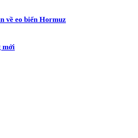
an về eo biển Hormuz
g mới