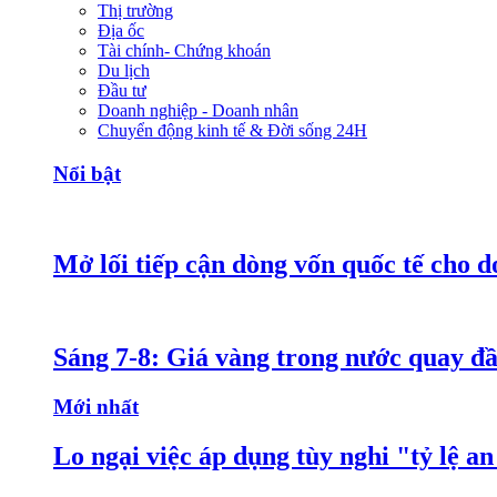
Thị trường
Địa ốc
Tài chính- Chứng khoán
Du lịch
Đầu tư
Doanh nghiệp - Doanh nhân
Chuyển động kinh tế & Đời sống 24H
Nổi bật
Mở lối tiếp cận dòng vốn quốc tế cho d
Sáng 7-8: Giá vàng trong nước quay đ
Mới nhất
Lo ngại việc áp dụng tùy nghi "tỷ lệ a