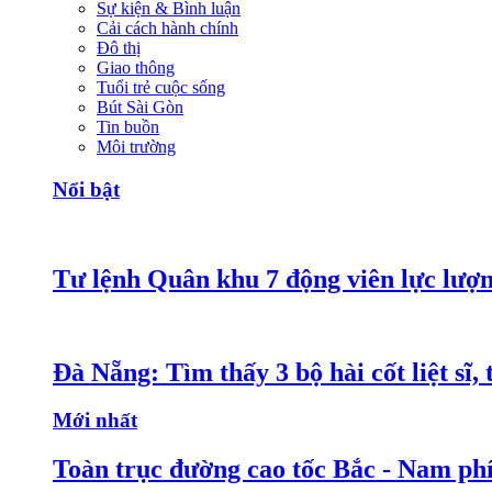
Sự kiện & Bình luận
Cải cách hành chính
Đô thị
Giao thông
Tuổi trẻ cuộc sống
Bút Sài Gòn
Tin buồn
Môi trường
Nổi bật
Tư lệnh Quân khu 7 động viên lực lượng
Đà Nẵng: Tìm thấy 3 bộ hài cốt liệt sĩ, 
Mới nhất
Toàn trục đường cao tốc Bắc - Nam phí