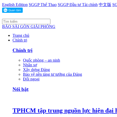
English Edition
SGGP Thể Thao
SGGP Đầu tư Tài chính
中文版
SG
BÁO SÀI GÒN GIẢI PHÓNG
Trang chủ
Chính trị
Chính trị
Quốc phòng – an ninh
Nhân sự
Xây dựng Đảng
Bảo vệ nền tảng tư tưởng của Đảng
Đối ngoại
Nổi bật
TPHCM tập trung nguồn lực hiện đại h