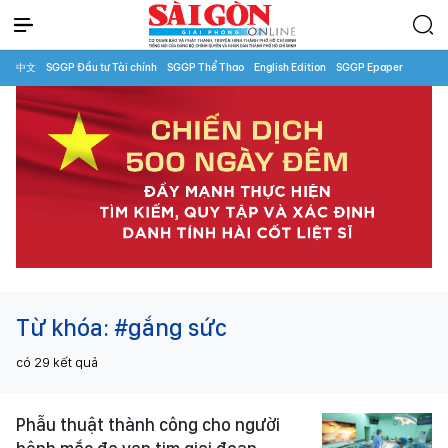
中文
SGGP Đầu tư Tài chính
SGGP Thể Thao
English Edition
SGGP Epaper
Từ khóa:
#gắng sức
có
29
kết quả
Phẫu thuật thành công cho người