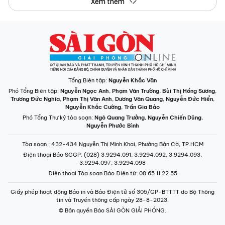
Xem thêm
Tổng Biên tập:
Nguyễn Khắc Văn
Phó Tổng Biên tập:
Nguyễn Ngọc Anh
,
Phạm Văn Trường
,
Bùi Thị Hồng Sương
,
Trương Đức Nghĩa
,
Phạm Thị Vân Anh
,
Dương Văn Quang
,
Nguyễn Đức Hiển
,
Nguyễn Khắc Cường
,
Trần Gia Bảo
Phó Tổng Thư ký tòa soạn:
Ngô Quang Trưởng
,
Nguyễn Chiến Dũng
,
Nguyễn Phước Bình
Tòa soạn
: 432-434 Nguyễn Thị Minh Khai, Phường Bàn Cờ, TP.HCM
Điện thoại Báo SGGP
: (028) 3.9294.091, 3.9294.092, 3.9294.093,
3.9294.097, 3.9294.098
Điện thoại Tòa soạn Báo Điện tử
: 08 65 11 22 55
Giấy phép hoạt động Báo in và Báo Điện tử số 305/GP-BTTTT do Bộ Thông
tin và Truyền thông cấp ngày 28-8-2023.
© Bản quyền Báo SÀI GÒN GIẢI PHÓNG.