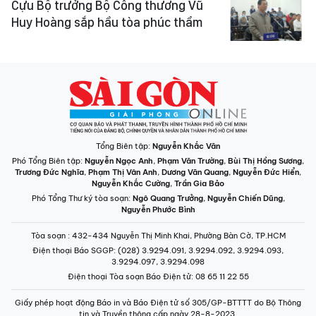
Cựu Bộ trưởng Bộ Công thương Vũ
Huy Hoàng sắp hầu tòa phúc thẩm
Tổng Biên tập:
Nguyễn Khắc Văn
Phó Tổng Biên tập:
Nguyễn Ngọc Anh
,
Phạm Văn Trường
,
Bùi Thị Hồng Sương
,
Trương Đức Nghĩa
,
Phạm Thị Vân Anh
,
Dương Văn Quang
,
Nguyễn Đức Hiển
,
Nguyễn Khắc Cường
,
Trần Gia Bảo
Phó Tổng Thư ký tòa soạn:
Ngô Quang Trưởng
,
Nguyễn Chiến Dũng
,
Nguyễn Phước Bình
Tòa soạn
: 432-434 Nguyễn Thị Minh Khai, Phường Bàn Cờ, TP.HCM
Điện thoại Báo SGGP
: (028) 3.9294.091, 3.9294.092, 3.9294.093,
3.9294.097, 3.9294.098
Điện thoại Tòa soạn Báo Điện tử
: 08 65 11 22 55
Giấy phép hoạt động Báo in và Báo Điện tử số 305/GP-BTTTT do Bộ Thông
tin và Truyền thông cấp ngày 28-8-2023.