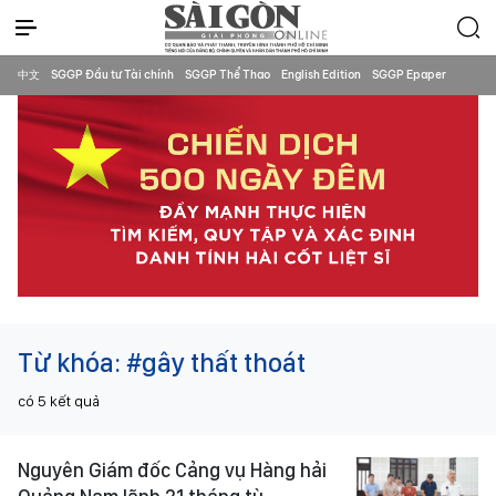
中文
SGGP Đầu tư Tài chính
SGGP Thể Thao
English Edition
SGGP Epaper
Từ khóa:
#gây thất thoát
có
5
kết quả
Nguyên Giám đốc Cảng vụ Hàng hải