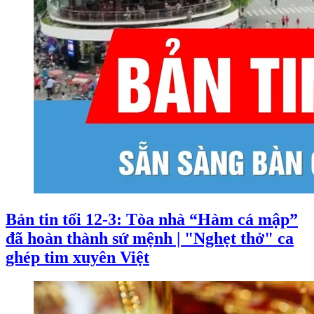
Bản tin tối 12-3: Tòa nhà “Hàm cá mập”
đã hoàn thành sứ mệnh | "Nghẹt thở" ca
ghép tim xuyên Việt