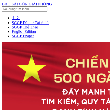
BÁO SÀI GÒN GIẢI PHÓNG
中文
SGGP Đầu tư Tài chính
SGGP Thể Thao
English Edition
SGGP Epaper