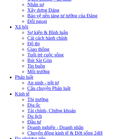
Nhân sự
Xây dựng Đảng
Bảo vệ nền tảng tư tưởng của Đảng
Đối ngoại
Xã hội
Sự kiện & Bình luận
Cải cách hành chính
Đô thị
Giao thông
Tuổi trẻ cuộc sống
Bút Sài Gòn
Tin buồn
Môi trường
Pháp luật
An ninh - trật tự
Câu chuyện Pháp luật
Kinh tế
Thị trường
Địa ốc
Tài chính- Chứng khoán
Du lịch
Đầu tư
Doanh nghiệp - Doanh nhân
Chuyển động kinh tế & Đời sống 24H
Đa phương tiện