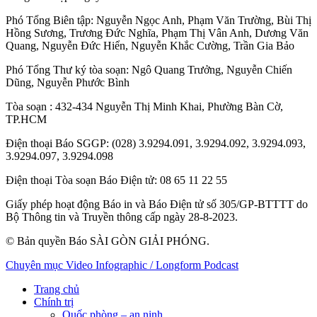
Phó Tổng Biên tập:
Nguyễn Ngọc Anh
,
Phạm Văn Trường
,
Bùi Thị
Hồng Sương
,
Trương Đức Nghĩa
,
Phạm Thị Vân Anh
,
Dương Văn
Quang
,
Nguyễn Đức Hiển
,
Nguyễn Khắc Cường
,
Trần Gia Bảo
Phó Tổng Thư ký tòa soạn:
Ngô Quang Trưởng
,
Nguyễn Chiến
Dũng
,
Nguyễn Phước Bình
Tòa soạn
: 432-434 Nguyễn Thị Minh Khai, Phường Bàn Cờ,
TP.HCM
Điện thoại Báo SGGP
: (028) 3.9294.091, 3.9294.092, 3.9294.093,
3.9294.097, 3.9294.098
Điện thoại Tòa soạn Báo Điện tử
: 08 65 11 22 55
Giấy phép hoạt động Báo in và Báo Điện tử số 305/GP-BTTTT do
Bộ Thông tin và Truyền thông cấp ngày 28-8-2023.
© Bản quyền Báo SÀI GÒN GIẢI PHÓNG.
Chuyên mục
Video
Infographic / Longform
Podcast
Trang chủ
Chính trị
Quốc phòng – an ninh