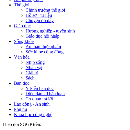
Thế giới
Chính trường thế giới
Hồ sơ - tư liệu
Chuyện đó đây
Giáo dục
Hướng nghiệp - tuyển sinh
Giáo dục hội nhập
Sống khỏe
An toàn thực phẩm
Sức khỏe cộng đồng
Văn hóa
Nhịp sống
Nhân vật
Giải trí
Sách
Bạn đọc
Ý kiến bạn đọc
Diễn đàn - Thảo luận
Cơ quan trả lời
Lao động - An sinh
Phụ nữ
Khoa học công nghệ
Theo dõi SGGP trên: