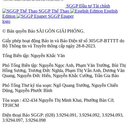
SGGP Đầu tư Tài chính
SGGP Thể Thao
English
Edition
SGGP Epaper
logo
© Bản quyền Báo SÀI GÒN GIẢI PHÓNG.
Giấy phép hoạt động Báo in và Báo Điện tử số 305/GP-BTTTT do
Bộ Thông tin và Truyền thông cấp ngày 28-8-2023.
Tổng Biên tập:
Nguyễn Khắc Văn
Phó Tổng Biên tập:
Nguyễn Ngọc Anh
,
Phạm Văn Trường
,
Bùi Thị
Hồng Sương
,
Trương Đức Nghĩa
,
Phạm Thị Vân Anh
,
Dương Văn
Quang
,
Nguyễn Đức Hiển
,
Nguyễn Khắc Cường
,
Trần Gia Bảo
Phó Tổng Thư ký tòa soạn:
Ngô Quang Trưởng
,
Nguyễn Chiến
Dũng
,
Nguyễn Phước Bình
Tòa soạn : 432-434 Nguyễn Thị Minh Khai, Phường Bàn Cờ,
TP.HCM
Điện thoại Báo SGGP: (028) 3.9294.091, 3.9294.092, 3.9294.093,
3.9294.097, 3.9294.098