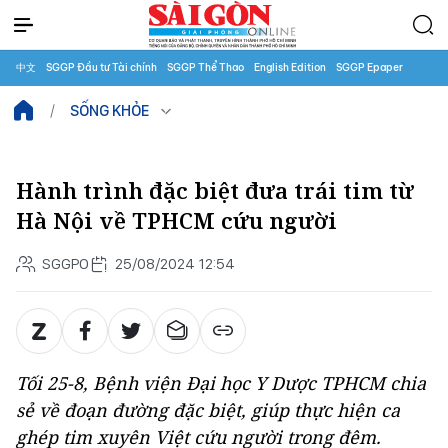
中文
SGGP Đầu tư Tài chính
SGGP Thể Thao
English Edition
SGGP Epaper
SỐNG KHỎE
Hành trình đặc biệt đưa trái tim từ
Hà Nội về TPHCM cứu người
SGGPO
25/08/2024 12:54
Tối 25-8, Bệnh viện Đại học Y Dược TPHCM chia
sẻ về đoạn đường đặc biệt, giúp thực hiện ca
ghép tim xuyên Việt cứu người trong đêm.