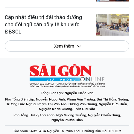
Cập nhật điều trị đái tháo đường
cho đội ngũ cán bộ y tế khu vực
ĐBSCL
Xem thêm
Tổng Biên tập:
Nguyễn Khắc Văn
Phó Tổng Biên tập:
Nguyễn Ngọc Anh
,
Phạm Văn Trường
,
Bùi Thị Hồng Sương
,
Trương Đức Nghĩa
,
Phạm Thị Vân Anh
,
Dương Văn Quang
,
Nguyễn Đức Hiển
,
Nguyễn Khắc Cường
,
Trần Gia Bảo
Phó Tổng Thư ký tòa soạn:
Ngô Quang Trưởng
,
Nguyễn Chiến Dũng
,
Nguyễn Phước Bình
Tòa soạn
: 432-434 Nguyễn Thị Minh Khai, Phường Bàn Cờ, TP.HCM