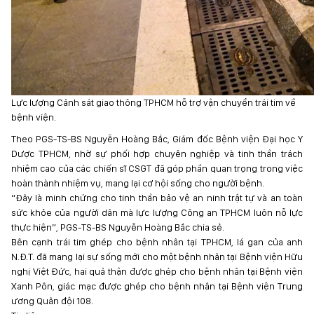
Lực lượng Cảnh sát giao thông TPHCM hỗ trợ vận chuyển trái tim về
bệnh viện.
Theo PGS-TS-BS Nguyễn Hoàng Bắc, Giám đốc Bệnh viện Đại học Y
Dược TPHCM, nhờ sự phối hợp chuyên nghiệp và tinh thần trách
nhiệm cao của các chiến sĩ CSGT đã góp phần quan trọng trong việc
hoàn thành nhiệm vụ, mang lại cơ hội sống cho người bệnh.
“Đây là minh chứng cho tinh thần bảo vệ an ninh trật tự và an toàn
sức khỏe của người dân mà lực lượng Công an TPHCM luôn nỗ lực
thực hiện”, PGS-TS-BS Nguyễn Hoàng Bắc chia sẻ.
Bên cạnh trái tim ghép cho bệnh nhân tại TPHCM, lá gan của anh
N.Đ.T. đã mang lại sự sống mới cho một bệnh nhân tại Bệnh viện Hữu
nghị Việt Đức, hai quả thận được ghép cho bệnh nhân tại Bệnh viện
Xanh Pôn, giác mạc được ghép cho bệnh nhân tại Bệnh viện Trung
ương Quân đội 108.