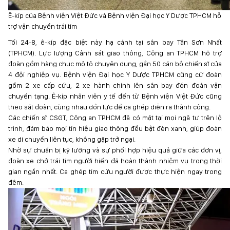
Ê-kíp của Bệnh viện Việt Đức và Bệnh viện Đại học Y Dược TPHCM hỗ
trợ vận chuyển trái tim
Tối 24-8, ê-kíp đặc biệt này hạ cánh tại sân bay Tân Sơn Nhất
(TPHCM). Lực lượng Cảnh sát giao thông, Công an TPHCM hỗ trợ
đoàn gồm hàng chục mô tô chuyên dụng, gần 50 cán bộ chiến sĩ của
4 đội nghiệp vụ. Bệnh viện Đại học Y Dược TPHCM cũng cử đoàn
gồm 2 xe cấp cứu, 2 xe hành chính lên sân bay đón đoàn vận
chuyển tạng. Ê-kíp nhân viên y tế đến từ Bệnh viện Việt Đức cũng
theo sát đoàn, cùng nhau dồn lực để ca ghép diễn ra thành công.
Các chiến sĩ CSGT, Công an TPHCM đã có mặt tại mọi ngã tư trên lộ
trình, đảm bảo mọi tín hiệu giao thông đều bật đèn xanh, giúp đoàn
xe di chuyển liên tục, không gặp trở ngại.
Nhờ sự chuẩn bị kỹ lưỡng và sự phối hợp hiệu quả giữa các đơn vị,
đoàn xe chở trái tim người hiến đã hoàn thành nhiệm vụ trong thời
gian ngắn nhất. Ca ghép tim cứu người được thực hiện ngay trong
đêm.