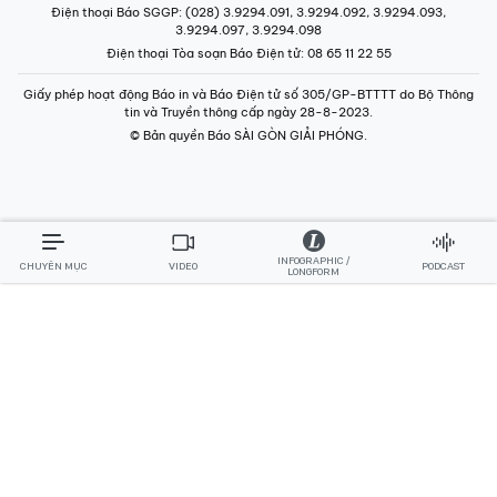
Điện thoại Báo SGGP
: (028) 3.9294.091, 3.9294.092, 3.9294.093,
3.9294.097, 3.9294.098
Điện thoại Tòa soạn Báo Điện tử
: 08 65 11 22 55
Giấy phép hoạt động Báo in và Báo Điện tử số 305/GP-BTTTT do Bộ Thông
tin và Truyền thông cấp ngày 28-8-2023.
© Bản quyền Báo SÀI GÒN GIẢI PHÓNG.
INFOGRAPHIC /
CHUYÊN MỤC
VIDEO
PODCAST
LONGFORM