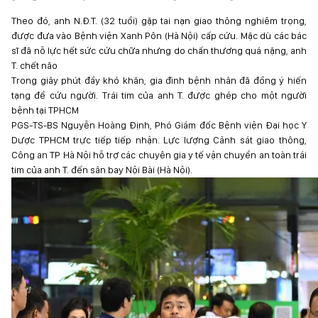
Theo đó, anh N.Đ.T. (32 tuổi) gặp tai nạn giao thông nghiêm trọng,
được đưa vào Bệnh viện Xanh Pôn (Hà Nội) cấp cứu. Mặc dù các bác
sĩ đã nỗ lực hết sức cứu chữa nhưng do chấn thương quá nặng, anh
T. chết não
Trong giây phút đầy khó khăn, gia đình bệnh nhân đã đồng ý hiến
tạng để cứu người. Trái tim của anh T. được ghép cho một người
bệnh tại TPHCM
PGS-TS-BS Nguyễn Hoàng Định, Phó Giám đốc Bệnh viện Đại học Y
Dược TPHCM trực tiếp tiếp nhận. Lực lượng Cảnh sát giao thông,
Công an TP Hà Nội hỗ trợ các chuyên gia y tế vận chuyển an toàn trái
tim của anh T. đến sân bay Nội Bài (Hà Nội).