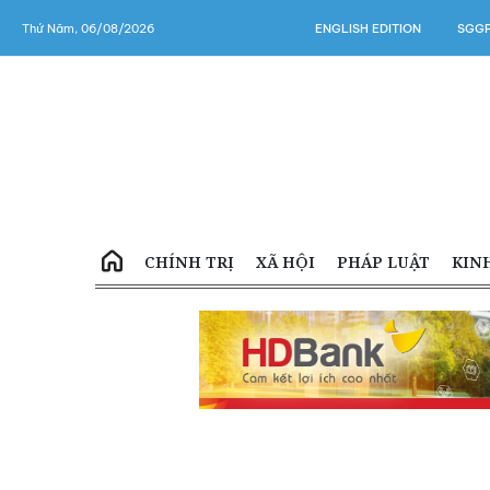
Thứ Năm, 06/08/2026
ENGLISH EDITION
SGGP
CHÍNH TRỊ
XÃ HỘI
PHÁP LUẬT
KIN