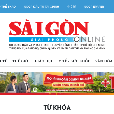
 THỂ THAO
SGGP ĐẦU TƯ TÀI CHÍNH
中文版
SGGP EPAPER
H TẾ
THẾ GIỚI
GIÁO DỤC
Y TẾ - SỨC KHỎE
VĂN HÓA
TỪ KHÓA