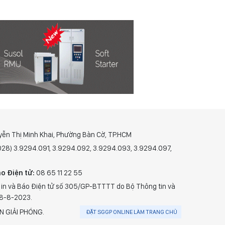
yễn Thị Minh Khai, Phường Bàn Cờ, TP.HCM
(028) 3.9294.091, 3.9294.092, 3.9294.093, 3.9294.097,
o Điện tử:
08 65 11 22 55
 in và Báo Điện tử số 305/GP-BTTTT do Bộ Thông tin và
28-8-2023.
N GIẢI PHÓNG.
ĐẶT SGGP ONLINE LÀM TRANG CHỦ