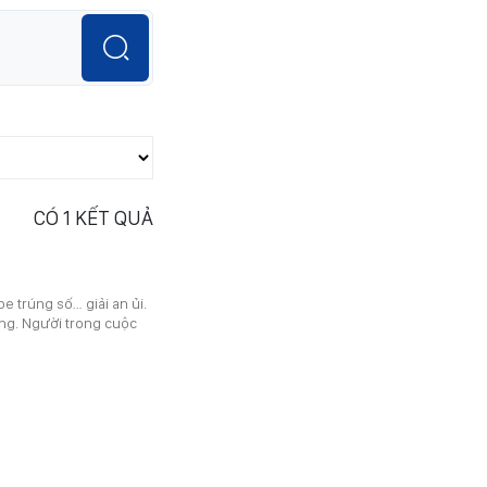
CÓ
1
KẾT QUẢ
e trúng số… giải an ủi.
àng. Người trong cuộc