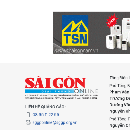
Tổng Biên 
Phó Tổng B
Phạm Văn
Trương Đ
Dương Vă
LIÊN HỆ QUẢNG CÁO :
Nguyễn K
08 65 11 22 55
Phó Tổng T
sggponline@sggp.org.vn
Nguyễn C