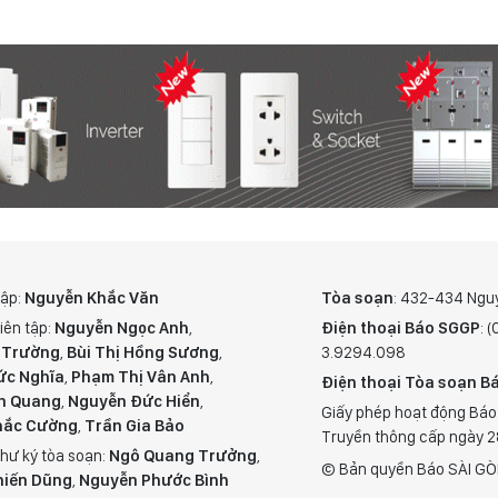
tập:
Nguyễn Khắc Văn
Tòa soạn
: 432-434 Ngu
iên tập:
Nguyễn Ngọc Anh
,
Điện thoại Báo SGGP
: 
 Trường
,
Bùi Thị Hồng Sương
,
3.9294.098
ức Nghĩa
,
Phạm Thị Vân Anh
,
Điện thoại Tòa soạn Bá
n Quang
,
Nguyễn Đức Hiển
,
Giấy phép hoạt động Báo
hắc Cường
,
Trần Gia Bảo
Truyền thông cấp ngày 
hư ký tòa soạn:
Ngô Quang Trưởng
,
© Bản quyền Báo SÀI GÒ
hiến Dũng
,
Nguyễn Phước Bình