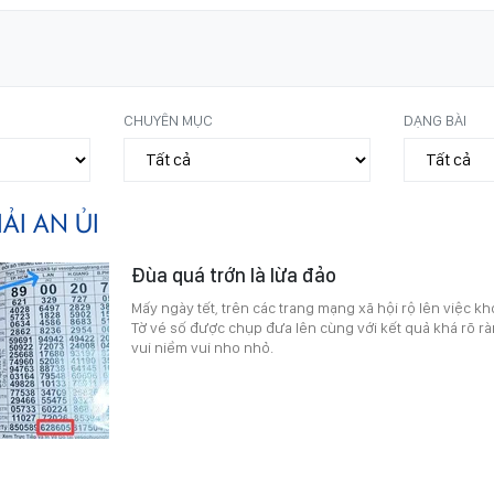
CHUYÊN MỤC
DẠNG BÀI
IẢI AN ỦI
Đùa quá trớn là lừa đảo
Mấy ngày tết, trên các trang mạng xã hội rộ lên việc kho
Tờ vé số được chụp đưa lên cùng với kết quả khá rõ r
vui niềm vui nho nhỏ.