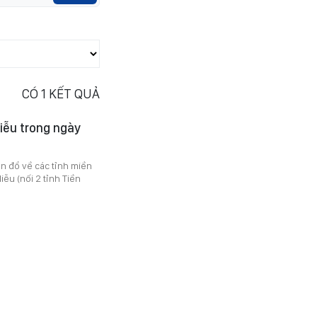
CÓ
1
KẾT QUẢ
iễu trong ngày
ện đổ về các tỉnh miền
ễu (nối 2 tỉnh Tiền