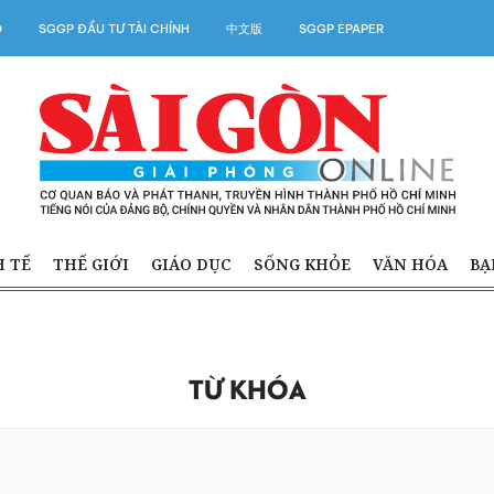
O
SGGP ĐẦU TƯ TÀI CHÍNH
中文版
SGGP EPAPER
H TẾ
THẾ GIỚI
GIÁO DỤC
SỐNG KHỎE
VĂN HÓA
BẠ
TỪ KHÓA