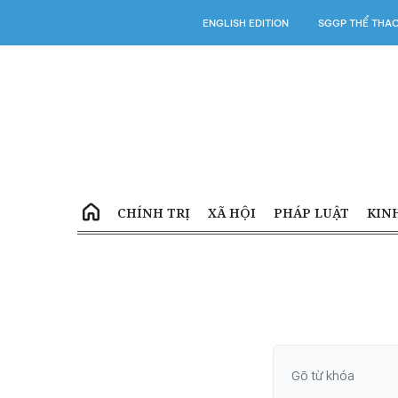
ENGLISH EDITION
SGGP THỂ THA
CHÍNH TRỊ
XÃ HỘI
PHÁP LUẬT
KIN