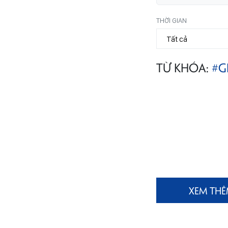
THỜI GIAN
TỪ KHÓA:
#G
XEM TH