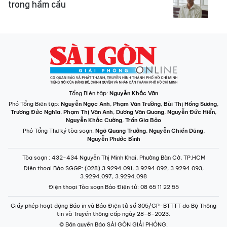
trong hầm cầu
Tổng Biên tập:
Nguyễn Khắc Văn
Phó Tổng Biên tập:
Nguyễn Ngọc Anh
,
Phạm Văn Trường
,
Bùi Thị Hồng Sương
,
Trương Đức Nghĩa
,
Phạm Thị Vân Anh
,
Dương Văn Quang
,
Nguyễn Đức Hiển
,
Nguyễn Khắc Cường
,
Trần Gia Bảo
Phó Tổng Thư ký tòa soạn:
Ngô Quang Trưởng
,
Nguyễn Chiến Dũng
,
Nguyễn Phước Bình
Tòa soạn
: 432-434 Nguyễn Thị Minh Khai, Phường Bàn Cờ, TP.HCM
Điện thoại Báo SGGP
: (028) 3.9294.091, 3.9294.092, 3.9294.093,
3.9294.097, 3.9294.098
Điện thoại Tòa soạn Báo Điện tử
: 08 65 11 22 55
Giấy phép hoạt động Báo in và Báo Điện tử số 305/GP-BTTTT do Bộ Thông
tin và Truyền thông cấp ngày 28-8-2023.
© Bản quyền Báo SÀI GÒN GIẢI PHÓNG.