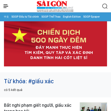
中文
SGGP Đầu tư Tài chính
SGGP Thể Thao
English Edition
SGGP Epaper
Từ khóa:
#giấu xác
có
5
kết quả
Bắt nghi phạm giết người, giấu xác