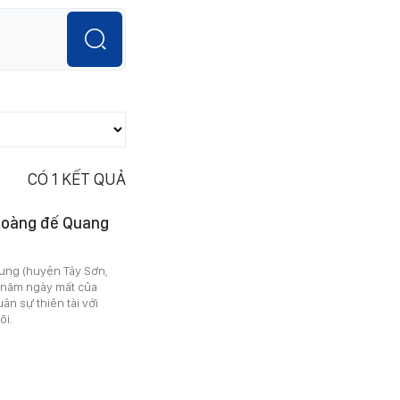
CÓ
1
KẾT QUẢ
 Hoàng đế Quang
rung (huyện Tây Sơn,
32 năm ngày mất của
n sự thiên tài với
õi.