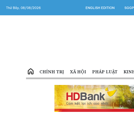
Thứ Bảy, 08/08/2026
ENGLISH EDITION
SGGP
CHÍNH TRỊ
XÃ HỘI
PHÁP LUẬT
KIN