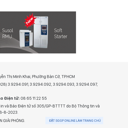
yễn Thị Minh Khai, Phường Bàn Cờ, TP.HCM
(028) 3.9294.091, 3.9294.092, 3.9294.093, 3.9294.097,
o Điện tử:
08 65 11 22 55
 in và Báo Điện tử số 305/GP-BTTTT do Bộ Thông tin và
28-8-2023.
N GIẢI PHÓNG.
ĐẶT SGGP ONLINE LÀM TRANG CHỦ