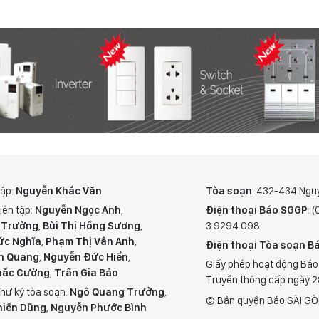
tập:
Nguyễn Khắc Văn
Tòa soạn
: 432-434 Ngu
iên tập:
Nguyễn Ngọc Anh
,
Điện thoại Báo SGGP
: 
 Trường
,
Bùi Thị Hồng Sương
,
3.9294.098
ức Nghĩa
,
Phạm Thị Vân Anh
,
Điện thoại Tòa soạn Bá
n Quang
,
Nguyễn Đức Hiển
,
Giấy phép hoạt động Báo
hắc Cường
,
Trần Gia Bảo
Truyền thông cấp ngày 
hư ký tòa soạn:
Ngô Quang Trưởng
,
© Bản quyền Báo SÀI GÒ
hiến Dũng
,
Nguyễn Phước Bình