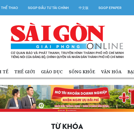
 THỂ THAO
SGGP ĐẦU TƯ TÀI CHÍNH
中文版
SGGP EPAPER
H TẾ
THẾ GIỚI
GIÁO DỤC
SỐNG KHỎE
VĂN HÓA
BẠ
TỪ KHÓA