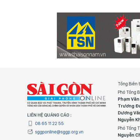
Tổng Biên 
Phó Tổng B
Phạm Văn
Trương Đ
Dương Vă
LIÊN HỆ QUẢNG CÁO :
Nguyễn K
08 65 11 22 55
Phó Tổng T
sggponline@sggp.org.vn
Nguyễn C