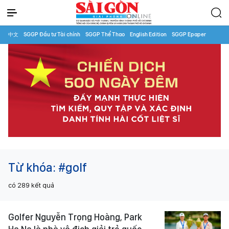
中文
SGGP Đầu tư Tài chính
SGGP Thể Thao
English Edition
SGGP Epaper
Từ khóa:
#golf
có
289
kết quả
Golfer Nguyễn Trọng Hoàng, Park