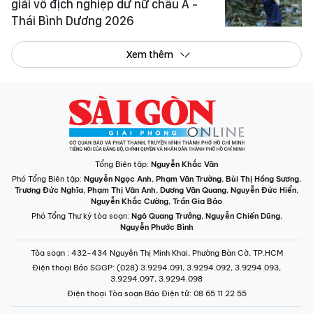
giải vô địch nghiệp dư nữ châu Á -
Thái Bình Dương 2026
Xem thêm
Tổng Biên tập:
Nguyễn Khắc Văn
Phó Tổng Biên tập:
Nguyễn Ngọc Anh
,
Phạm Văn Trường
,
Bùi Thị Hồng Sương
,
Trương Đức Nghĩa
,
Phạm Thị Vân Anh
,
Dương Văn Quang
,
Nguyễn Đức Hiển
,
Nguyễn Khắc Cường
,
Trần Gia Bảo
Phó Tổng Thư ký tòa soạn:
Ngô Quang Trưởng
,
Nguyễn Chiến Dũng
,
Nguyễn Phước Bình
Tòa soạn
: 432-434 Nguyễn Thị Minh Khai, Phường Bàn Cờ, TP.HCM
Điện thoại Báo SGGP
: (028) 3.9294.091, 3.9294.092, 3.9294.093,
3.9294.097, 3.9294.098
Điện thoại Tòa soạn Báo Điện tử
: 08 65 11 22 55