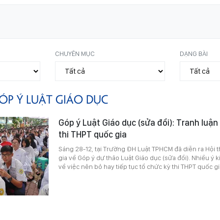
CHUYÊN MỤC
DẠNG BÀI
ÓP Ý LUẬT GIÁO DỤC
Góp ý Luật Giáo dục (sửa đổi): Tranh luận 
thi THPT quốc gia
Sáng 28-12, tại Trường ĐH Luật TPHCM đã diễn ra Hội 
gia về Góp ý dự thảo Luật Giáo dục (sửa đổi). Nhiều ý ki
về việc nên bỏ hay tiếp tục tổ chức kỳ thi THPT quốc g