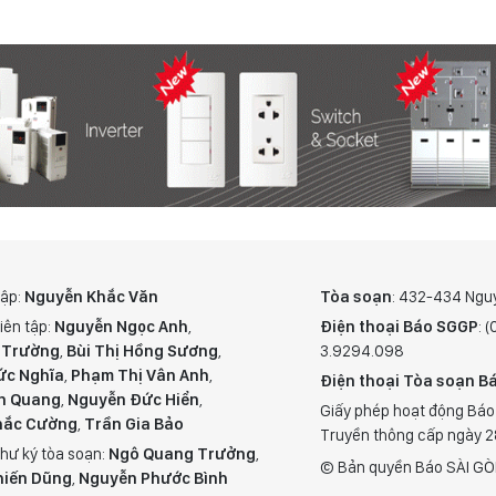
tập:
Nguyễn Khắc Văn
Tòa soạn
: 432-434 Ngu
iên tập:
Nguyễn Ngọc Anh
,
Điện thoại Báo SGGP
: 
 Trường
,
Bùi Thị Hồng Sương
,
3.9294.098
ức Nghĩa
,
Phạm Thị Vân Anh
,
Điện thoại Tòa soạn Bá
n Quang
,
Nguyễn Đức Hiển
,
Giấy phép hoạt động Báo
hắc Cường
,
Trần Gia Bảo
Truyền thông cấp ngày 
hư ký tòa soạn:
Ngô Quang Trưởng
,
© Bản quyền Báo SÀI GÒ
hiến Dũng
,
Nguyễn Phước Bình