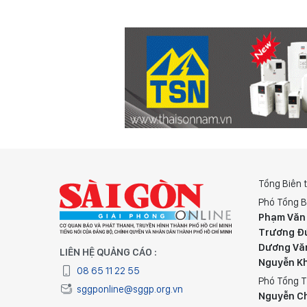
Tổng Biên 
Phó Tổng B
Phạm Văn
Trương Đ
Dương Vă
LIÊN HỆ QUẢNG CÁO :
Nguyễn K
08 65 11 22 55
Phó Tổng T
sggponline@sggp.org.vn
Nguyễn C