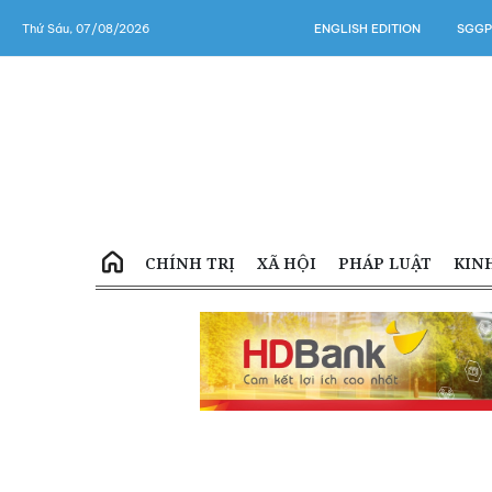
Thứ Sáu, 07/08/2026
ENGLISH EDITION
SGGP
CHÍNH TRỊ
XÃ HỘI
PHÁP LUẬT
KIN