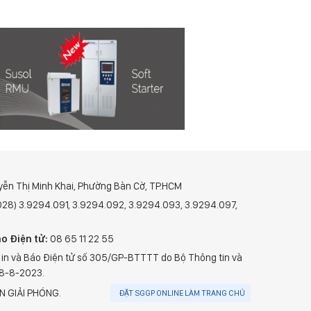
yễn Thị Minh Khai, Phường Bàn Cờ, TP.HCM
(028) 3.9294.091, 3.9294.092, 3.9294.093, 3.9294.097,
o Điện tử:
08 65 11 22 55
 in và Báo Điện tử số 305/GP-BTTTT do Bộ Thông tin và
28-8-2023.
N GIẢI PHÓNG.
ĐẶT SGGP ONLINE LÀM TRANG CHỦ