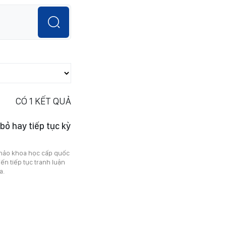
CÓ
1
KẾT QUẢ
bỏ hay tiếp tục kỳ
thảo khoa học cấp quốc
ến tiếp tục tranh luận
ia.