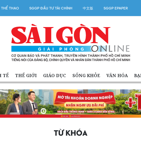
 THỂ THAO
SGGP ĐẦU TƯ TÀI CHÍNH
中文版
SGGP EPAPER
H TẾ
THẾ GIỚI
GIÁO DỤC
SỐNG KHỎE
VĂN HÓA
BẠ
TỪ KHÓA