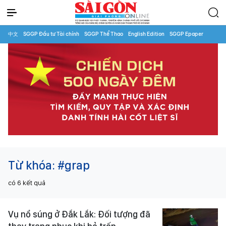
中文
SGGP Đầu tư Tài chính
SGGP Thể Thao
English Edition
SGGP Epaper
Từ khóa:
#grap
có
6
kết quả
Vụ nổ súng ở Đắk Lắk: Đối tượng đã