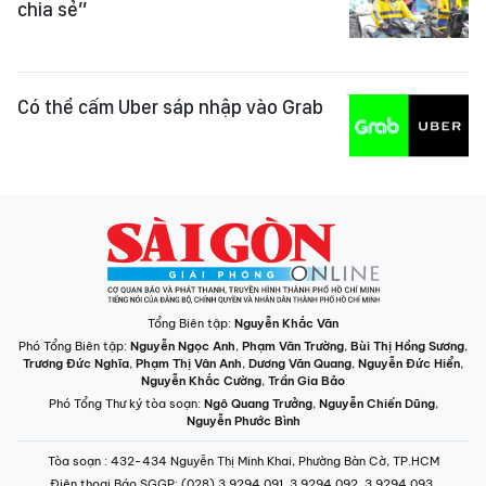
chia sẻ”
Có thể cấm Uber sáp nhập vào Grab
Tổng Biên tập:
Nguyễn Khắc Văn
Phó Tổng Biên tập:
Nguyễn Ngọc Anh
,
Phạm Văn Trường
,
Bùi Thị Hồng Sương
,
Trương Đức Nghĩa
,
Phạm Thị Vân Anh
,
Dương Văn Quang
,
Nguyễn Đức Hiển
,
Nguyễn Khắc Cường
,
Trần Gia Bảo
Phó Tổng Thư ký tòa soạn:
Ngô Quang Trưởng
,
Nguyễn Chiến Dũng
,
Nguyễn Phước Bình
Tòa soạn
: 432-434 Nguyễn Thị Minh Khai, Phường Bàn Cờ, TP.HCM
Điện thoại Báo SGGP
: (028) 3.9294.091, 3.9294.092, 3.9294.093,