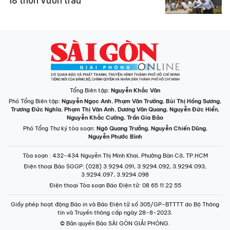
18 thôn Vườn trầu
Tổng Biên tập:
Nguyễn Khắc Văn
Phó Tổng Biên tập:
Nguyễn Ngọc Anh
,
Phạm Văn Trường
,
Bùi Thị Hồng Sương
,
Trương Đức Nghĩa
,
Phạm Thị Vân Anh
,
Dương Văn Quang
,
Nguyễn Đức Hiển
,
Nguyễn Khắc Cường
,
Trần Gia Bảo
Phó Tổng Thư ký tòa soạn:
Ngô Quang Trưởng
,
Nguyễn Chiến Dũng
,
Nguyễn Phước Bình
Tòa soạn
: 432-434 Nguyễn Thị Minh Khai, Phường Bàn Cờ, TP.HCM
Điện thoại Báo SGGP
: (028) 3.9294.091, 3.9294.092, 3.9294.093,
3.9294.097, 3.9294.098
Điện thoại Tòa soạn Báo Điện tử
: 08 65 11 22 55
Giấy phép hoạt động Báo in và Báo Điện tử số 305/GP-BTTTT do Bộ Thông
tin và Truyền thông cấp ngày 28-8-2023.
© Bản quyền Báo SÀI GÒN GIẢI PHÓNG.