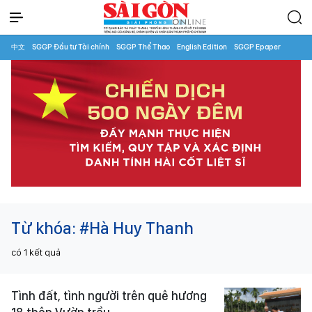
中文
SGGP Đầu tư Tài chính
SGGP Thể Thao
English Edition
SGGP Epaper
Từ khóa:
#Hà Huy Thanh
có
1
kết quả
Tình đất, tình người trên quê hương