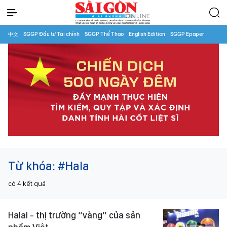
中文
SGGP Đầu tư Tài chính
SGGP Thể Thao
English Edition
SGGP Epaper
Từ khóa:
#Hala
có
4
kết quả
Halal - thị trường “vàng” của sản