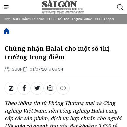
中文
SGGP Đầu tư Tài chính
SGGP Thể Thao
English Edition
SGGP Epaper
Chứng nhận Halal cho một số thị
trường trọng điểm
SGGP
01/07/2019 08:54
Theo thông tin từ Phòng Thương mại và Công
nghiệp Việt Nam, nền công nghiệp Halal cung
cấp các sản phẩm, dịch vụ hợp chuẩn cho người
Hồi giáo có doanh thu ước đạt khoảng 3.600 tỷ