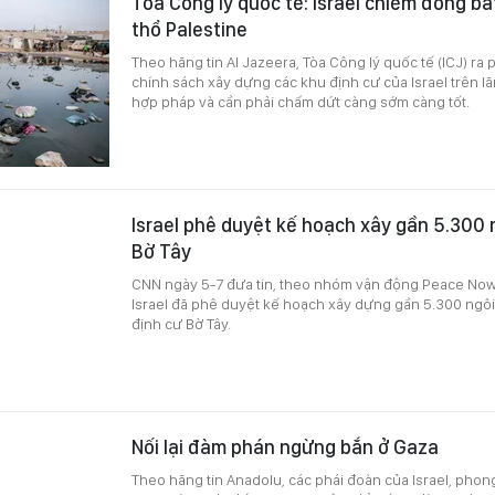
Tòa Công lý quốc tế: Israel chiếm đóng b
thổ Palestine
Theo hãng tin Al Jazeera, Tòa Công lý quốc tế (ICJ) ra
chính sách xây dựng các khu định cư của Israel trên lãn
hợp pháp và cần phải chấm dứt càng sớm càng tốt.
Israel phê duyệt kế hoạch xây gần 5.300 n
Bờ Tây
CNN ngày 5-7 đưa tin, theo nhóm vận động Peace Now 
Israel đã phê duyệt kế hoạch xây dựng gần 5.300 ngôi
định cư Bờ Tây.
Nối lại đàm phán ngừng bắn ở Gaza
Theo hãng tin Anadolu, các phái đoàn của Israel, phon