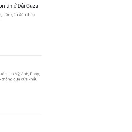
on tin ở Dải Gaza
ng tiến gần đến thỏa
.
uốc tịch Mỹ, Anh, Pháp,
Cập thông qua cửa khẩu