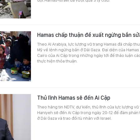
Hamas chấp thuận đề xuất ngừng bắn sử
Theo Al Arabiya, lực lượng vũ trang Hamas đã chấp thu
Mỹ về lệnh ngừng bắn ở Dải Gaza. Đại diện của Hamas d
Cairo của Ai Cập trong những ngày tới để thảo luận các 
thực hiện thỏa thuận.
Thủ lĩnh Hamas sẽ đến Ai Cập
Theo hãng tin NDTV, dự kiến, thủ lĩnh của lực lượng vũ
Haniyeh sẽ đến Ai Cập trong ngày 20-12 để đàm phán
ở Dải Gaza và trao đổi tù nhân với Israel.