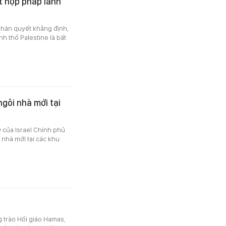
ất hợp pháp lãnh
 phán quyết khẳng định,
h thổ Palestine là bất
gôi nhà mới tại
của Israel Chính phủ
 nhà mới tại các khu
g trào Hồi giáo Hamas,