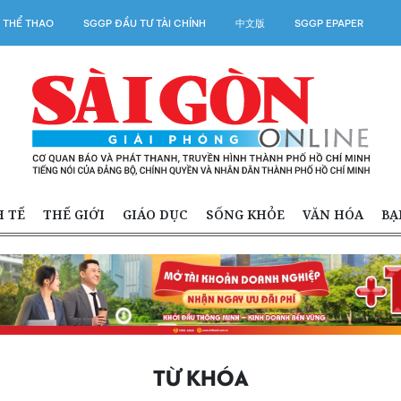
 THỂ THAO
SGGP ĐẦU TƯ TÀI CHÍNH
中文版
SGGP EPAPER
H TẾ
THẾ GIỚI
GIÁO DỤC
SỐNG KHỎE
VĂN HÓA
BẠ
TỪ KHÓA