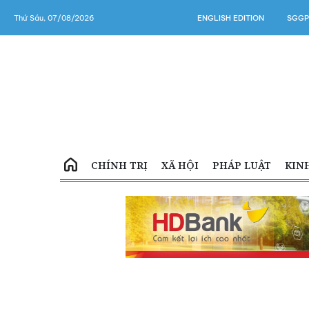
Thứ Sáu, 07/08/2026
ENGLISH EDITION
SGGP
CHÍNH TRỊ
XÃ HỘI
PHÁP LUẬT
KIN