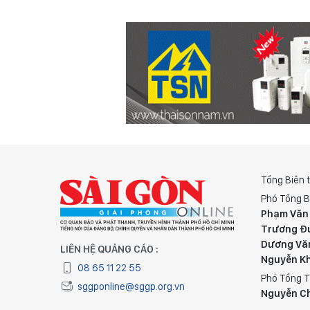
Tổng Biên 
Phó Tổng B
Phạm Văn
Trương Đ
Dương Vă
LIÊN HỆ QUẢNG CÁO :
Nguyễn K
08 65 11 22 55
Phó Tổng T
sggponline@sggp.org.vn
Nguyễn C