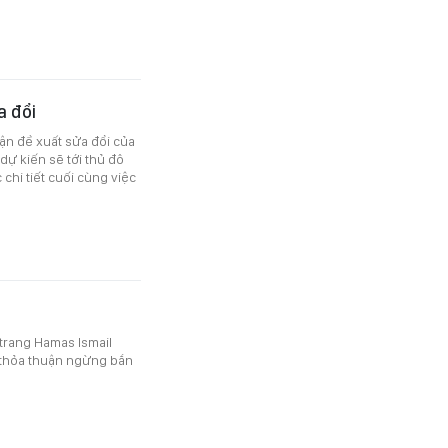
a đổi
ận đề xuất sửa đổi của
ự kiến sẽ tới thủ đô
chi tiết cuối cùng việc
 trang Hamas Ismail
 thỏa thuận ngừng bắn