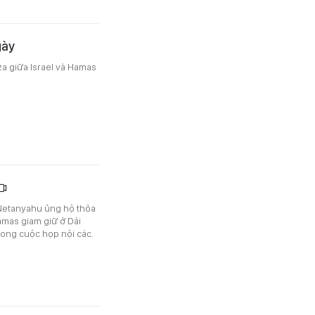
gày
za giữa Israel và Hamas
 Netanyahu ủng hộ thỏa
amas giam giữ ở Dải
rong cuộc họp nội các.