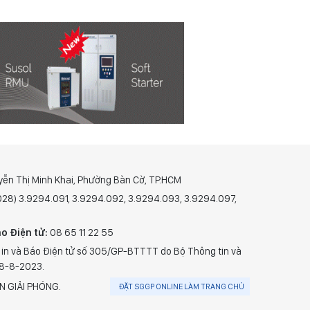
yễn Thị Minh Khai, Phường Bàn Cờ, TP.HCM
(028) 3.9294.091, 3.9294.092, 3.9294.093, 3.9294.097,
o Điện tử:
08 65 11 22 55
 in và Báo Điện tử số 305/GP-BTTTT do Bộ Thông tin và
28-8-2023.
N GIẢI PHÓNG.
ĐẶT SGGP ONLINE LÀM TRANG CHỦ