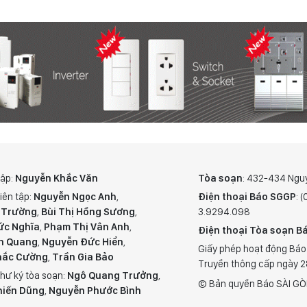
tập:
Nguyễn Khắc Văn
Tòa soạn
: 432-434 Ngu
iên tập:
Nguyễn Ngọc Anh
,
Điện thoại Báo SGGP
: 
 Trường
,
Bùi Thị Hồng Sương
,
3.9294.098
ức Nghĩa
,
Phạm Thị Vân Anh
,
Điện thoại Tòa soạn Bá
n Quang
,
Nguyễn Đức Hiển
,
Giấy phép hoạt động Báo
hắc Cường
,
Trần Gia Bảo
Truyền thông cấp ngày 
hư ký tòa soạn:
Ngô Quang Trưởng
,
© Bản quyền Báo SÀI GÒ
hiến Dũng
,
Nguyễn Phước Bình