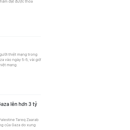
 nhằm đạt được thỏa
người thiệt mạng trong
za vào ngày 5-5, vài giờ
thiệt mạng.
Gaza lên hơn 3 tỷ
Palestine Tareq Zaarab
hông của Gaza do xung