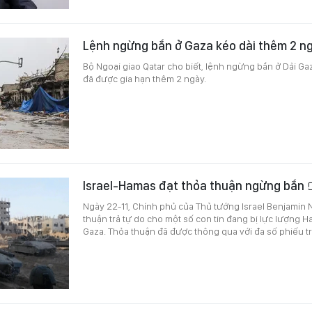
Lệnh ngừng bắn ở Gaza kéo dài thêm 2 n
Bộ Ngoại giao Qatar cho biết, lệnh ngừng bắn ở Dải Ga
đã được gia hạn thêm 2 ngày.
Israel-Hamas đạt thỏa thuận ngừng bắn
Ngày 22-11, Chính phủ của Thủ tướng Israel Benjamin
thuận trả tự do cho một số con tin đang bị lực lượng H
Gaza. Thỏa thuận đã được thông qua với đa số phiếu t