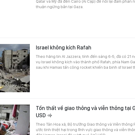
Qatar và Mỹ đã đến Cairo (Ai Cập) để nối lại đàm phán
thuận ngừng bắn tại Gaza.
Israel không kích Rafah
Theo hãng tin Al Jazzera, tính đến sáng 6-5, đã có 21 
vụ Israel không kích vào thành phố Rafah, phía Nam Ga
sau khi Hamas tấn công rocket khiến ba binh sĩ Israel 
Tổn thất về giao thông và viễn thông tại 
USD
Theo Tân Hoa xã, Bộ trưởng Giao thông và Viễn thông 
ước tính thiệt hại trong lĩnh vực giao thông và viễn t
đột Hamas-Israel đã vượt quá 3 tỷ USD.