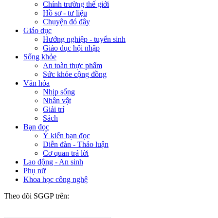
Chính trường thế giới
Hồ sơ - tư liệu
Chuyện đó đây
Giáo dục
Hướng nghiệp - tuyển sinh
Giáo dục hội nhập
Sống khỏe
An toàn thực phẩm
Sức khỏe cộng đồng
Văn hóa
Nhịp sống
Nhân vật
Giải trí
Sách
Bạn đọc
Ý kiến bạn đọc
Diễn đàn - Thảo luận
Cơ quan trả lời
Lao động - An sinh
Phụ nữ
Khoa học công nghệ
Theo dõi SGGP trên: