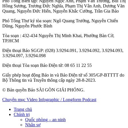
Phó Tổng Biên tập:
Nguyễn Ngọc Anh
,
Phạm Văn Trường
,
Bùi Thị
Hồng Sương
,
Trương Đức Nghĩa
,
Phạm Thị Vân Anh
,
Dương Văn
Quang
,
Nguyễn Đức Hiển
,
Nguyễn Khắc Cường
,
Trần Gia Bảo
Phó Tổng Thư ký tòa soạn:
Ngô Quang Trưởng
,
Nguyễn Chiến
Dũng
,
Nguyễn Phước Bình
Tòa soạn
: 432-434 Nguyễn Thị Minh Khai, Phường Bàn Cờ,
TP.HCM
Điện thoại Báo SGGP
: (028) 3.9294.091, 3.9294.092, 3.9294.093,
3.9294.097, 3.9294.098
Điện thoại Tòa soạn Báo Điện tử
: 08 65 11 22 55
Giấy phép hoạt động Báo in và Báo Điện tử số 305/GP-BTTTT do
Bộ Thông tin và Truyền thông cấp ngày 28-8-2023.
© Bản quyền Báo SÀI GÒN GIẢI PHÓNG.
Chuyên mục
Video
Infographic / Longform
Podcast
Trang chủ
Chính trị
Quốc phòng – an ninh
Nhân sự