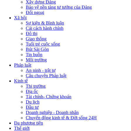
Xây dựng Đảng
Bảo vệ nền tảng tư tưởng của Đảng
Đối ngoại
Xã hội
Sự kiện & Bình luận
Cải cách hành chính
Đô thị
Giao thông
Tuổi trẻ cuộc sống
Bút Sài Gòn
Tin buồn
Môi trường
Pháp luật
An ninh - trật tự
Câu chuyện Pháp luật
Kinh tế
Thị trường
Địa ốc
Tài chính- Chứng khoán
Du lịch
Đầu tư
Doanh nghiệp - Doanh nhân
Chuyển động kinh tế & Đời sống 24H
Đa phương tiện
Thế giới