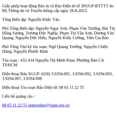
Giấy phép hoạt động Báo in và Báo Điện tử số 305/GP-BTTTT do
Bộ Thông tin và Truyền thông cấp ngày 28-8-2023.
Tổng Biên tập:
Nguyễn Khắc Văn
Phó Tổng Biên tập:
Nguyễn Ngọc Anh
,
Phạm Văn Trường
,
Bùi Thị
Hồng Sương
,
Trương Đức Nghĩa
,
Phạm Thị Vân Anh
,
Dương Văn
Quang
,
Nguyễn Đức Hiển
,
Nguyễn Khắc Cường
,
Trần Gia Bảo
Phó Tổng Thư ký tòa soạn:
Ngô Quang Trưởng
,
Nguyễn Chiến
Dũng
,
Nguyễn Phước Bình
Tòa soạn : 432-434 Nguyễn Thị Minh Khai, Phường Bàn Cờ,
TP.HCM
Điện thoại Báo SGGP: (028) 3.9294.091, 3.9294.092, 3.9294.093,
3.9294.097, 3.9294.098
Điện thoại Tòa soạn Báo Điện tử: 08 65 11 22 55
Liên hệ quảng cáo :
08 65 11 22 55
sggponline@sggp.org.vn