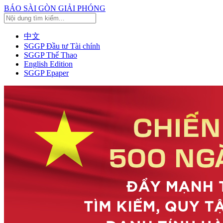
BÁO SÀI GÒN GIẢI PHÓNG
中文
SGGP Đầu tư Tài chính
SGGP Thể Thao
English Edition
SGGP Epaper