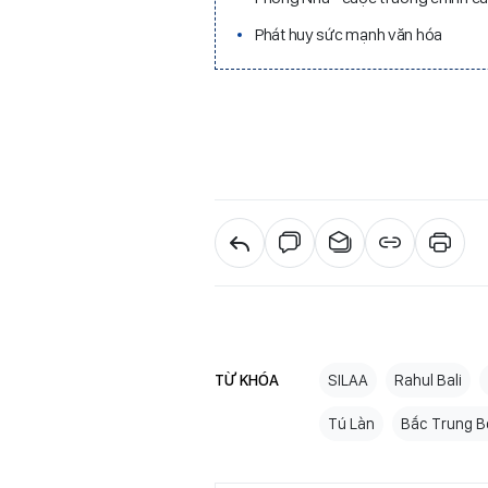
Phát huy sức mạnh văn hóa
TỪ KHÓA
SILAA
Rahul Bali
Tú Làn
Bắc Trung B