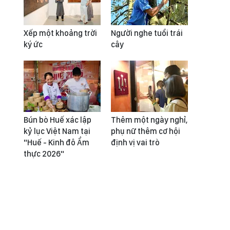
Xếp một khoảng trời
Người nghe tuổi trái
ký ức
cây
Bún bò Huế xác lập
Thêm một ngày nghỉ,
kỷ lục Việt Nam tại
phụ nữ thêm cơ hội
"Huế - Kinh đô Ẩm
định vị vai trò
thực 2026"