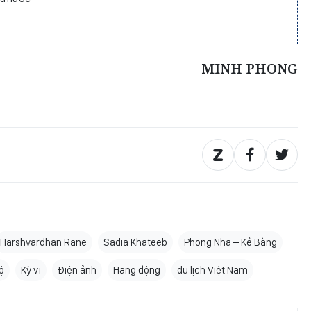
MINH PHONG
Harshvardhan Rane
Sadia Khateeb
Phong Nha – Kẻ Bàng
ộ
Kỳ vĩ
Điện ảnh
Hang động
du lịch Việt Nam