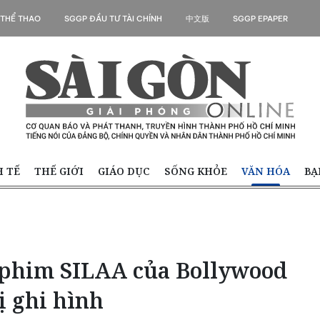
 THỂ THAO
SGGP ĐẦU TƯ TÀI CHÍNH
中文版
SGGP EPAPER
H TẾ
THẾ GIỚI
GIÁO DỤC
SỐNG KHỎE
VĂN HÓA
BẠ
 phim SILAA của Bollywood
ị ghi hình