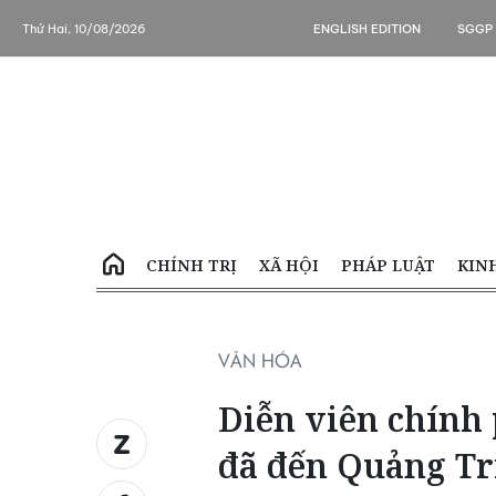
Thứ Hai, 10/08/2026
ENGLISH EDITION
SGGP
CHÍNH TRỊ
XÃ HỘI
PHÁP LUẬT
KIN
VĂN HÓA
Diễn viên chính
đã đến Quảng Tr