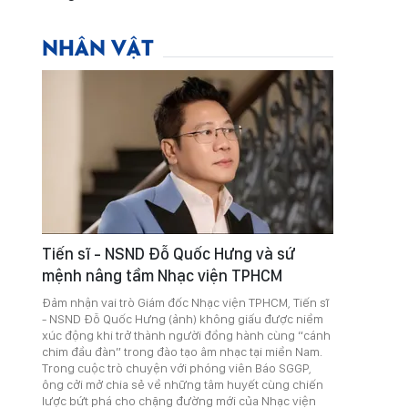
NHÂN VẬT
Tiến sĩ - NSND Đỗ Quốc Hưng và sứ
mệnh nâng tầm Nhạc viện TPHCM
Đảm nhận vai trò Giám đốc Nhạc viện TPHCM, Tiến sĩ
- NSND Đỗ Quốc Hưng (ảnh) không giấu được niềm
xúc động khi trở thành người đồng hành cùng “cánh
chim đầu đàn” trong đào tạo âm nhạc tại miền Nam.
Trong cuộc trò chuyện với phóng viên Báo SGGP,
ông cởi mở chia sẻ về những tâm huyết cùng chiến
lược bứt phá cho chặng đường mới của Nhạc viện