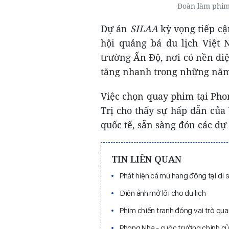
Đoàn làm phim
Dự án
SILAA
kỳ vọng tiếp cậ
hội quảng bá du lịch Việt 
trường Ấn Độ, nơi có nền đi
tăng nhanh trong những năm
Việc chọn quay phim tại Ph
Trị cho thấy sự hấp dẫn củ
quốc tế, sẵn sàng đón các dự 
TIN LIÊN QUAN
Phát hiện cá mù hang động tại di
Điện ảnh mở lối cho du lịch
Phim chiến tranh đóng vai trò qu
Phong Nha - cuộc trường chinh c