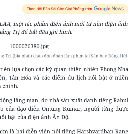
Theo dõi Báo Sài Gòn Giải Phóng trên
LAA, một tác phẩm điện ảnh mới từ nền điện ảnh
ng Trị để bắt đầu ghi hình.
g Trị (bìa phải) chào đón đoàn làm phim tại
S
ân bay Đồng Hới
tiên lựa chọn các kỳ quan thiên nhiên Phong Nha
ên, Tân Hóa và các điểm du lịch nổi bật ở miền
 chính.
 động lãng mạn, do nhà sản xuất danh tiếng Rahul
 đạo của đạo diễn Omung Kumar, người từng được
ổi bật của điện ảnh Ấn Độ.
im là hai diễn viên nổi tiếng Harshvardhan Rane