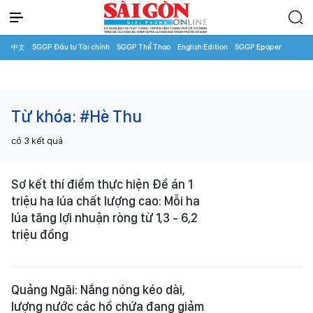
中文
SGGP Đầu tư Tài chính
SGGP Thể Thao
English Edition
SGGP Epaper
Từ khóa:
#Hè Thu
có
3
kết quả
Sơ kết thí điểm thực hiện Đề án 1
triệu ha lúa chất lượng cao: Mỗi ha
lúa tăng lợi nhuận ròng từ 1,3 - 6,2
triệu đồng
Quảng Ngãi: Nắng nóng kéo dài,
lượng nước các hồ chứa đang giảm