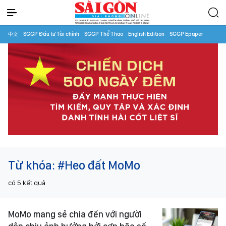
中文
SGGP Đầu tư Tài chính
SGGP Thể Thao
English Edition
SGGP Epaper
Từ khóa:
#Heo đất MoMo
có
5
kết quả
MoMo mang sẻ chia đến với người