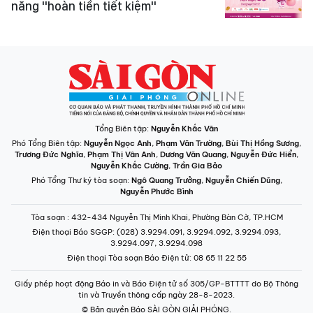
năng "hoàn tiền tiết kiệm"
Tổng Biên tập:
Nguyễn Khắc Văn
Phó Tổng Biên tập:
Nguyễn Ngọc Anh
,
Phạm Văn Trường
,
Bùi Thị Hồng Sương
,
Trương Đức Nghĩa
,
Phạm Thị Vân Anh
,
Dương Văn Quang
,
Nguyễn Đức Hiển
,
Nguyễn Khắc Cường
,
Trần Gia Bảo
Phó Tổng Thư ký tòa soạn:
Ngô Quang Trưởng
,
Nguyễn Chiến Dũng
,
Nguyễn Phước Bình
Tòa soạn
: 432-434 Nguyễn Thị Minh Khai, Phường Bàn Cờ, TP.HCM
Điện thoại Báo SGGP
: (028) 3.9294.091, 3.9294.092, 3.9294.093,
3.9294.097, 3.9294.098
Điện thoại Tòa soạn Báo Điện tử
: 08 65 11 22 55
Giấy phép hoạt động Báo in và Báo Điện tử số 305/GP-BTTTT do Bộ Thông
tin và Truyền thông cấp ngày 28-8-2023.
© Bản quyền Báo SÀI GÒN GIẢI PHÓNG.