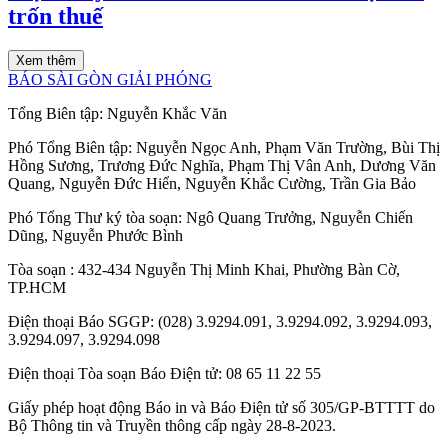
trốn thuế
Xem thêm
BÁO SÀI GÒN GIẢI PHÓNG
Tổng Biên tập:
Nguyễn Khắc Văn
Phó Tổng Biên tập:
Nguyễn Ngọc Anh
,
Phạm Văn Trường
,
Bùi Thị
Hồng Sương
,
Trương Đức Nghĩa
,
Phạm Thị Vân Anh
,
Dương Văn
Quang
,
Nguyễn Đức Hiển
,
Nguyễn Khắc Cường
,
Trần Gia Bảo
Phó Tổng Thư ký tòa soạn:
Ngô Quang Trưởng
,
Nguyễn Chiến
Dũng
,
Nguyễn Phước Bình
Tòa soạn
: 432-434 Nguyễn Thị Minh Khai, Phường Bàn Cờ,
TP.HCM
Điện thoại Báo SGGP
: (028) 3.9294.091, 3.9294.092, 3.9294.093,
3.9294.097, 3.9294.098
Điện thoại Tòa soạn Báo Điện tử
: 08 65 11 22 55
Giấy phép hoạt động Báo in và Báo Điện tử số 305/GP-BTTTT do
Bộ Thông tin và Truyền thông cấp ngày 28-8-2023.