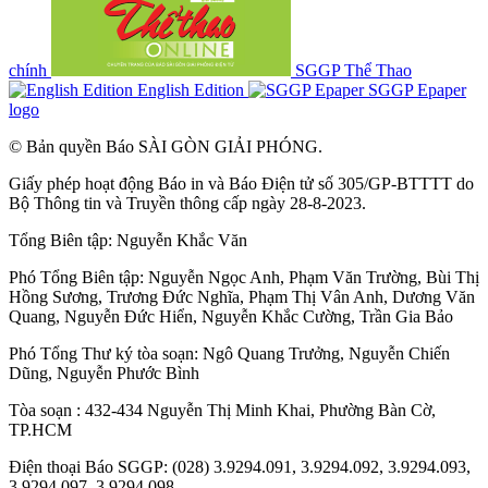
chính
SGGP Thể Thao
English Edition
SGGP Epaper
logo
© Bản quyền Báo SÀI GÒN GIẢI PHÓNG.
Giấy phép hoạt động Báo in và Báo Điện tử số 305/GP-BTTTT do
Bộ Thông tin và Truyền thông cấp ngày 28-8-2023.
Tổng Biên tập:
Nguyễn Khắc Văn
Phó Tổng Biên tập:
Nguyễn Ngọc Anh
,
Phạm Văn Trường
,
Bùi Thị
Hồng Sương
,
Trương Đức Nghĩa
,
Phạm Thị Vân Anh
,
Dương Văn
Quang
,
Nguyễn Đức Hiển
,
Nguyễn Khắc Cường
,
Trần Gia Bảo
Phó Tổng Thư ký tòa soạn:
Ngô Quang Trưởng
,
Nguyễn Chiến
Dũng
,
Nguyễn Phước Bình
Tòa soạn : 432-434 Nguyễn Thị Minh Khai, Phường Bàn Cờ,
TP.HCM
Điện thoại Báo SGGP: (028) 3.9294.091, 3.9294.092, 3.9294.093,
3.9294.097, 3.9294.098