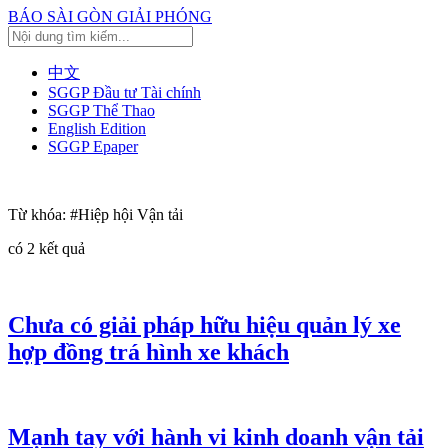
BÁO SÀI GÒN GIẢI PHÓNG
中文
SGGP Đầu tư Tài chính
SGGP Thể Thao
English Edition
SGGP Epaper
Từ khóa:
#Hiệp hội Vận tải
có
2
kết quả
Chưa có giải pháp hữu hiệu quản lý xe
hợp đồng trá hình xe khách
Mạnh tay với hành vi kinh doanh vận tải