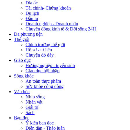
Địa ốc
Tài chính- Chứng khoán
Du lịch
Đầu tư
Doanh nghiệp - Doanh nhân
Chuyển động kinh tế & Đời sống 24H
Đa phương tiện
Thế giới
Chính trường thế giới
Hồ sơ - tư liệu
Chuyện đó đây
Giáo dục
Hướng nghiệp - tuyển sinh
Giáo dục hội nhập
Sống khỏe
An toàn thực phẩm
Sức khỏe cộng đồng
Văn hóa
Nhịp sống
Nhân vật
Giải trí
Sách
Bạn đọc
Ý kiến bạn đọc
Diễn đàn - Thảo luận