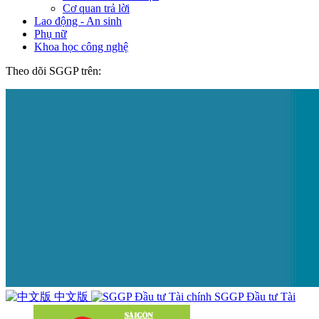
Cơ quan trả lời
Lao động - An sinh
Phụ nữ
Khoa học công nghệ
Theo dõi SGGP trên:
中文版
SGGP Đầu tư Tài