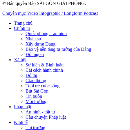
© Bản quyền Báo SÀI GÒN GIẢI PHÓNG.
Chuyên mục
Video
Infographic / Longform
Podcast
Trang chủ
Chính trị
Quốc phòng – an ninh
Nhân sự
Xây dựng Đảng
Bảo vệ nền tảng tư tưởng của Đảng
Đối ngoại
Xã hội
Sự kiện & Bình luận
Cải cách hành chính
Đô thị
Giao thông
Tuổi trẻ cuộc sống
Bút Sài Gòn
Tin buồn
Môi trường
Pháp luật
An ninh - trật tự
Câu chuyện Pháp luật
Kinh tế
Thị trường