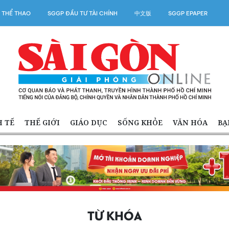
 THỂ THAO
SGGP ĐẦU TƯ TÀI CHÍNH
中文版
SGGP EPAPER
H TẾ
THẾ GIỚI
GIÁO DỤC
SỐNG KHỎE
VĂN HÓA
BẠ
TỪ KHÓA