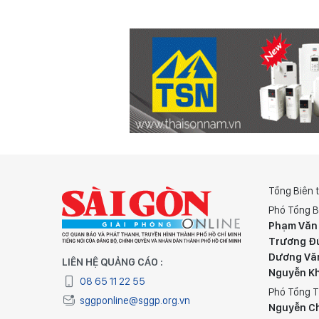
Tổng Biên 
Phó Tổng B
Phạm Văn
Trương Đ
Dương Vă
LIÊN HỆ QUẢNG CÁO :
Nguyễn K
08 65 11 22 55
Phó Tổng T
sggponline@sggp.org.vn
Nguyễn C