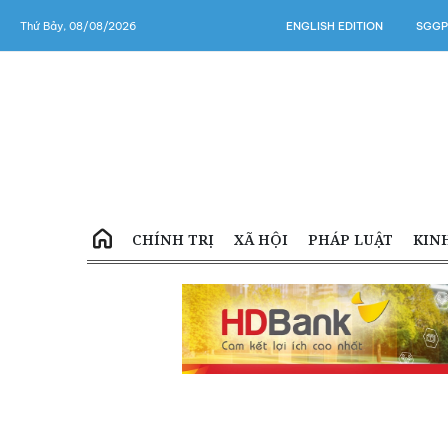
Thứ Bảy, 08/08/2026
ENGLISH EDITION
SGGP
CHÍNH TRỊ
XÃ HỘI
PHÁP LUẬT
KIN