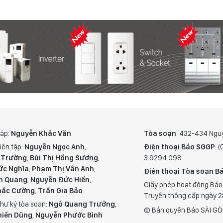
tập:
Nguyễn Khắc Văn
Tòa soạn
: 432-434 Ngu
iên tập:
Nguyễn Ngọc Anh
,
Điện thoại Báo SGGP
: 
 Trường
,
Bùi Thị Hồng Sương
,
3.9294.098
ức Nghĩa
,
Phạm Thị Vân Anh
,
Điện thoại Tòa soạn Bá
n Quang
,
Nguyễn Đức Hiển
,
Giấy phép hoạt động Báo
hắc Cường
,
Trần Gia Bảo
Truyền thông cấp ngày 
hư ký tòa soạn:
Ngô Quang Trưởng
,
© Bản quyền Báo SÀI GÒ
hiến Dũng
,
Nguyễn Phước Bình