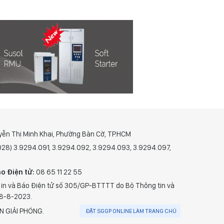
yễn Thị Minh Khai, Phường Bàn Cờ, TP.HCM
(028) 3.9294.091, 3.9294.092, 3.9294.093, 3.9294.097,
o Điện tử:
08 65 11 22 55
 in và Báo Điện tử số 305/GP-BTTTT do Bộ Thông tin và
28-8-2023.
N GIẢI PHÓNG.
ĐẶT SGGP ONLINE LÀM TRANG CHỦ