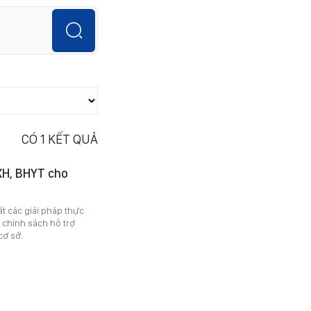
CÓ
1
KẾT QUẢ
XH, BHYT cho
 các giải pháp thực
u chính sách hỗ trợ
cơ sở.