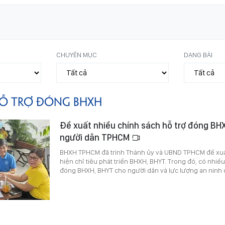
CHUYÊN MỤC
DẠNG BÀI
Ỗ TRỢ ĐÓNG BHXH
Đề xuất nhiều chính sách hỗ trợ đóng BH
người dân TPHCM
BHXH TPHCM đã trình Thành ủy và UBND TPHCM đề xuất
hiện chỉ tiêu phát triển BHXH, BHYT. Trong đó, có nhiề
đóng BHXH, BHYT cho người dân và lực lượng an ninh 