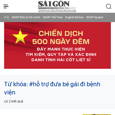
中文
SGGP Đầu tư Tài chính
SGGP Thể Thao
English Edition
SGGP Epaper
Từ khóa:
#hỗ trợ đưa bé gái đi bệnh
viện
có
2
kết quả