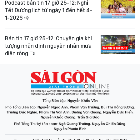
Podcast bản tin 17 giờ 25-12: Nghỉ
Tết Dương lịch từ ngày 1 đến hết 4-
1-2026
Bản tin 17 giờ 25-12: Chuyên gia khí
tượng nhận định nguyên nhân mưa
diện rộng
Tổng Biên tập:
Nguyễn Khắc Văn
Phó Tổng Biên tập:
Nguyễn Ngọc Anh
,
Phạm Văn Trường
,
Bùi Thị Hồng Sương
,
Trương Đức Nghĩa
,
Phạm Thị Vân Anh
,
Dương Văn Quang
,
Nguyễn Đức Hiển
,
Nguyễn Khắc Cường
,
Trần Gia Bảo
Phó Tổng Thư ký tòa soạn:
Ngô Quang Trưởng
,
Nguyễn Chiến Dũng
,
Nguyễn Phước Bình