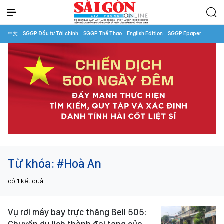
中文
SGGP Đầu tư Tài chính
SGGP Thể Thao
English Edition
SGGP Epaper
Từ khóa:
#Hoà An
có
1
kết quả
Vụ rơi máy bay trực thăng Bell 505: