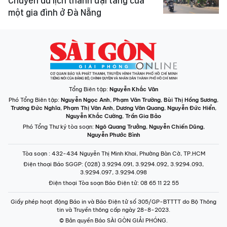
Chuyến du lịch thành đại tang của
một gia đình ở Đà Nẵng
Tổng Biên tập:
Nguyễn Khắc Văn
Phó Tổng Biên tập:
Nguyễn Ngọc Anh
,
Phạm Văn Trường
,
Bùi Thị Hồng Sương
,
Trương Đức Nghĩa
,
Phạm Thị Vân Anh
,
Dương Văn Quang
,
Nguyễn Đức Hiển
,
Nguyễn Khắc Cường
,
Trần Gia Bảo
Phó Tổng Thư ký tòa soạn:
Ngô Quang Trưởng
,
Nguyễn Chiến Dũng
,
Nguyễn Phước Bình
Tòa soạn
: 432-434 Nguyễn Thị Minh Khai, Phường Bàn Cờ, TP.HCM
Điện thoại Báo SGGP
: (028) 3.9294.091, 3.9294.092, 3.9294.093,
3.9294.097, 3.9294.098
Điện thoại Tòa soạn Báo Điện tử
: 08 65 11 22 55
Giấy phép hoạt động Báo in và Báo Điện tử số 305/GP-BTTTT do Bộ Thông
tin và Truyền thông cấp ngày 28-8-2023.
© Bản quyền Báo SÀI GÒN GIẢI PHÓNG.