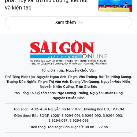
phát huy vai trò mở đường, kết nối
và kiến tạo
Xem thêm
Tổng Biên tập:
Nguyễn Khắc Văn
Phó Tổng Biên tập:
Nguyễn Ngọc Anh
,
Phạm Văn Trường
,
Bùi Thị Hồng Sương
,
Trương Đức Nghĩa
,
Phạm Thị Vân Anh
,
Dương Văn Quang
,
Nguyễn Đức Hiển
,
Nguyễn Khắc Cường
,
Trần Gia Bảo
Phó Tổng Thư ký tòa soạn:
Ngô Quang Trưởng
,
Nguyễn Chiến Dũng
,
Nguyễn Phước Bình
Tòa soạn
: 432-434 Nguyễn Thị Minh Khai, Phường Bàn Cờ, TP.HCM
Điện thoại Báo SGGP
: (028) 3.9294.091, 3.9294.092, 3.9294.093,
3.9294.097, 3.9294.098
Điện thoại Tòa soạn Báo Điện tử
: 08 65 11 22 55