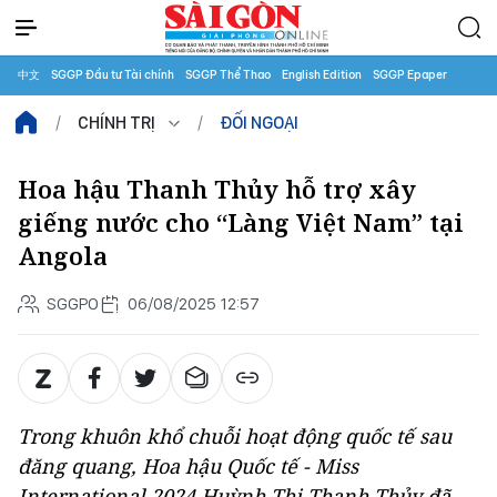
中文
SGGP Đầu tư Tài chính
SGGP Thể Thao
English Edition
SGGP Epaper
CHÍNH TRỊ
ĐỐI NGOẠI
Hoa hậu Thanh Thủy hỗ trợ xây
giếng nước cho “Làng Việt Nam” tại
Angola
SGGPO
06/08/2025 12:57
Trong khuôn khổ chuỗi hoạt động quốc tế sau
đăng quang, Hoa hậu Quốc tế - Miss
International 2024 Huỳnh Thị Thanh Thủy đã