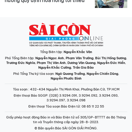
hưởng quy định hoa hồng tối thiểu
Tổng Biên tập:
Nguyễn Khắc Văn
Phó Tổng Biên tập:
Nguyễn Ngọc Anh
,
Phạm Văn Trường
,
Bùi Thị Hồng Sương
,
Trương Đức Nghĩa
,
Phạm Thị Vân Anh
,
Dương Văn Quang
,
Nguyễn Đức Hiển
,
Nguyễn Khắc Cường
,
Trần Gia Bảo
Phó Tổng Thư ký tòa soạn:
Ngô Quang Trưởng
,
Nguyễn Chiến Dũng
,
Nguyễn Phước Bình
Tòa soạn
: 432-434 Nguyễn Thị Minh Khai, Phường Bàn Cờ, TP.HCM
Điện thoại Báo SGGP
: (028) 3.9294.091, 3.9294.092, 3.9294.093,
3.9294.097, 3.9294.098
Điện thoại Tòa soạn Báo Điện tử
: 08 65 11 22 55
Giấy phép hoạt động Báo in và Báo Điện tử số 305/GP-BTTTT do Bộ Thông
tin và Truyền thông cấp ngày 28-8-2023.
© Bản quyền Báo SÀI GÒN GIẢI PHÓNG.