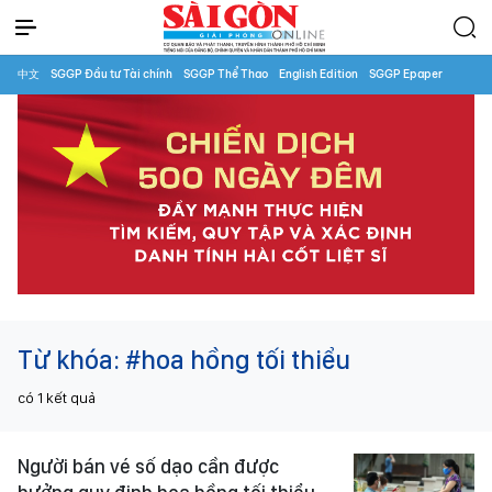
中文
SGGP Đầu tư Tài chính
SGGP Thể Thao
English Edition
SGGP Epaper
Từ khóa:
#hoa hồng tối thiểu
có
1
kết quả
Người bán vé số dạo cần được