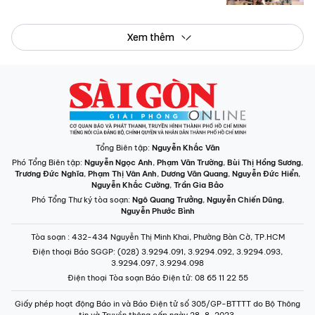
Xem thêm
Tổng Biên tập:
Nguyễn Khắc Văn
Phó Tổng Biên tập:
Nguyễn Ngọc Anh
,
Phạm Văn Trường
,
Bùi Thị Hồng Sương
,
Trương Đức Nghĩa
,
Phạm Thị Vân Anh
,
Dương Văn Quang
,
Nguyễn Đức Hiển
,
Nguyễn Khắc Cường
,
Trần Gia Bảo
Phó Tổng Thư ký tòa soạn:
Ngô Quang Trưởng
,
Nguyễn Chiến Dũng
,
Nguyễn Phước Bình
Tòa soạn
: 432-434 Nguyễn Thị Minh Khai, Phường Bàn Cờ, TP.HCM
Điện thoại Báo SGGP
: (028) 3.9294.091, 3.9294.092, 3.9294.093,
3.9294.097, 3.9294.098
Điện thoại Tòa soạn Báo Điện tử
: 08 65 11 22 55
Giấy phép hoạt động Báo in và Báo Điện tử số 305/GP-BTTTT do Bộ Thông