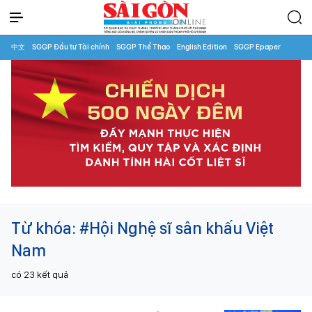
中文
SGGP Đầu tư Tài chính
SGGP Thể Thao
English Edition
SGGP Epaper
Từ khóa:
#Hội Nghệ sĩ sân khấu Việt
Nam
có
23
kết quả