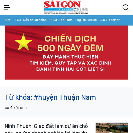
中文
SGGP Đầu tư Tài chính
SGGP Thể Thao
English Edition
SGGP Epaper
Từ khóa:
#huyện Thuận Nam
có
4
kết quả
Ninh Thuận: Giao đất làm dự án chỗ