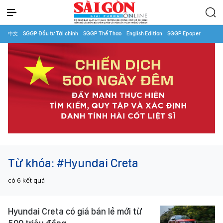
中文
SGGP Đầu tư Tài chính
SGGP Thể Thao
English Edition
SGGP Epaper
Từ khóa:
#Hyundai Creta
có
6
kết quả
Hyundai Creta có giá bán lẻ mới từ