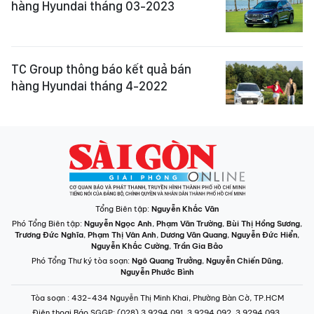
hàng Hyundai tháng 03-2023
TC Group thông báo kết quả bán
hàng Hyundai tháng 4-2022
Tổng Biên tập:
Nguyễn Khắc Văn
Phó Tổng Biên tập:
Nguyễn Ngọc Anh
,
Phạm Văn Trường
,
Bùi Thị Hồng Sương
,
Trương Đức Nghĩa
,
Phạm Thị Vân Anh
,
Dương Văn Quang
,
Nguyễn Đức Hiển
,
Nguyễn Khắc Cường
,
Trần Gia Bảo
Phó Tổng Thư ký tòa soạn:
Ngô Quang Trưởng
,
Nguyễn Chiến Dũng
,
Nguyễn Phước Bình
Tòa soạn
: 432-434 Nguyễn Thị Minh Khai, Phường Bàn Cờ, TP.HCM
Điện thoại Báo SGGP
: (028) 3.9294.091, 3.9294.092, 3.9294.093,