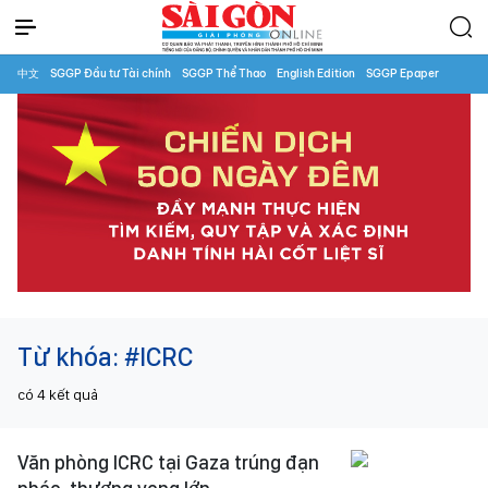
中文
SGGP Đầu tư Tài chính
SGGP Thể Thao
English Edition
SGGP Epaper
Từ khóa:
#ICRC
có
4
kết quả
Văn phòng ICRC tại Gaza trúng đạn